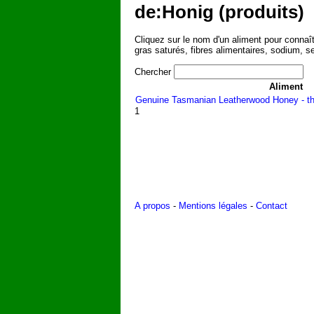
de:Honig (produits)
Cliquez sur le nom d'un aliment pour connaîtr
gras saturés, fibres alimentaires, sodium, s
Chercher
Aliment
Genuine Tasmanian Leatherwood Honey - 
1
A propos
-
Mentions légales
-
Contact