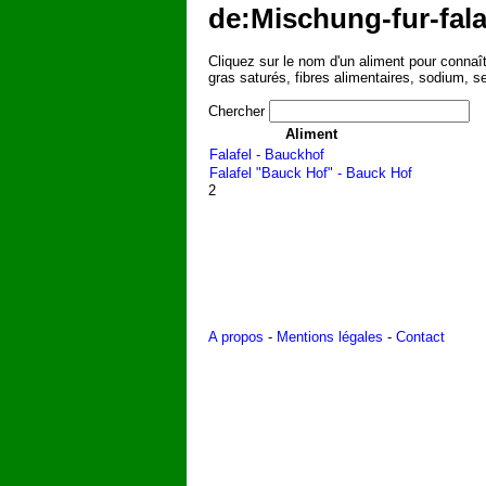
de:Mischung-fur-fala
Cliquez sur le nom d'un aliment pour connaîtr
gras saturés, fibres alimentaires, sodium, s
Chercher
Aliment
Falafel - Bauckhof
Falafel "Bauck Hof" - Bauck Hof
2
A propos
-
Mentions légales
-
Contact