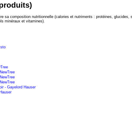
produits)
e sa composition nutritionnelle (calories et nutriments : protéines, glucides, 
els minéraux et vitamines).
isto
wTree
- NewTree
 NewTree
 NewTree
oir - Gayelord Hauser
 Hauser