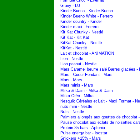
Formule Choc' - Evernat
Grany - LU
Kinder Bueno - Kinder Bueno
Kinder Bueno White - Ferrero
Kinder country - Kinder
Kinder maxi - Ferrero
Kit Kat Chunky - Nestlé
Kit Kat - Kit Kat
KitKat Chunky - Nestlé
KitKat - Nestlé
Lait et chocolat - ANIMATION
Lion - Nestlé
Lion peanut - Nestle
Mars Caramel beurre salé Barres glacées -
Mars - Coeur Fondant - Mars
Mars - Mars
Mars minis - Mars
Milka & Daim - Milka & Daim
Milka Oréo - Milka
Nesquik Céréales et Lait - Maxi Format - N
nuts mini - Nestlé
Nuts - Nestlé
Palmiers allongés aux gouttes de chocolat -
Pause chocolat aux éclats de noisettes ca
Protein 35 bars - Aptonia
Pulse energy bar - Isostar
Snickers +15% - Mars