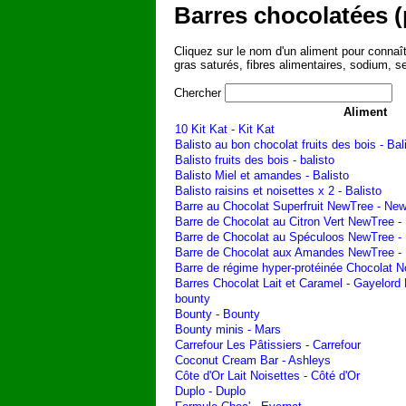
Barres chocolatées (
Cliquez sur le nom d'un aliment pour connaîtr
gras saturés, fibres alimentaires, sodium, s
Chercher
Aliment
10 Kit Kat - Kit Kat
Balisto au bon chocolat fruits des bois - Bal
Balisto fruits des bois - balisto
Balisto Miel et amandes - Balisto
Balisto raisins et noisettes x 2 - Balisto
Barre au Chocolat Superfruit NewTree - Ne
Barre de Chocolat au Citron Vert NewTree 
Barre de Chocolat au Spéculoos NewTree -
Barre de Chocolat aux Amandes NewTree -
Barre de régime hyper-protéinée Chocolat N
Barres Chocolat Lait et Caramel - Gayelord
bounty
Bounty - Bounty
Bounty minis - Mars
Carrefour Les Pâtissiers - Carrefour
Coconut Cream Bar - Ashleys
Côte d'Or Lait Noisettes - Côté d'Or
Duplo - Duplo