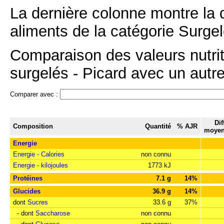
La dernière colonne montre la 
aliments de la catégorie Surgel
Comparaison des valeurs nutrit
surgelés - Picard avec un autre
Comparer avec :
Dif
Composition
Quantité
% AJR
moyen
Energie
Energie - Calories
non connu
Energie - kilojoules
1773 kJ
Protéines
7.1 g
14%
Glucides
36.9 g
14%
dont
Sucres
33.6 g
37%
- dont
Saccharose
non connu