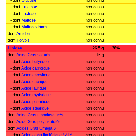
- dont
Glucose
non connu
- dont
Fructose
non connu
- dont
Lactose
non connu
- dont
Maltose
non connu
- dont
Maltodextrines
non connu
dont
Amidon
non connu
dont
Polyols
non connu
Lipides
26.5 g
38%
dont
Acide Gras saturés
15 g
- dont
Acide butyrique
non connu
- dont
Acide caproïque
non connu
- dont
Acide caprylique
non connu
- dont
Acide caprique
non connu
- dont
Acide laurique
non connu
- dont
Acide myristique
non connu
- dont
Acide palmitique
non connu
- dont
Acide stéarique
non connu
dont
Acide Gras monoinsaturés
non connu
dont
Acide Gras polyinsaturés
non connu
dont
Acides Gras Oméga 3
non connu
- dont
Acide alpha-linolénique / ALA
non connu