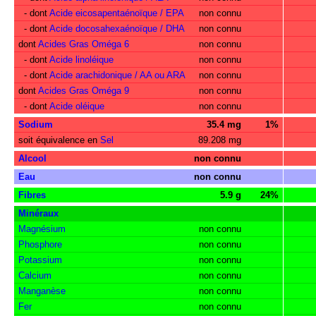
- dont
Acide eicosapentaénoïque / EPA
non connu
- dont
Acide docosahexaénoïque / DHA
non connu
dont
Acides Gras Oméga 6
non connu
- dont
Acide linoléique
non connu
- dont
Acide arachidonique / AA ou ARA
non connu
dont
Acides Gras Oméga 9
non connu
- dont
Acide oléique
non connu
Sodium
35.4 mg
1%
soit équivalence en
Sel
89.208 mg
Alcool
non connu
Eau
non connu
Fibres
5.9 g
24%
Minéraux
Magnésium
non connu
Phosphore
non connu
Potassium
non connu
Calcium
non connu
Manganèse
non connu
Fer
non connu