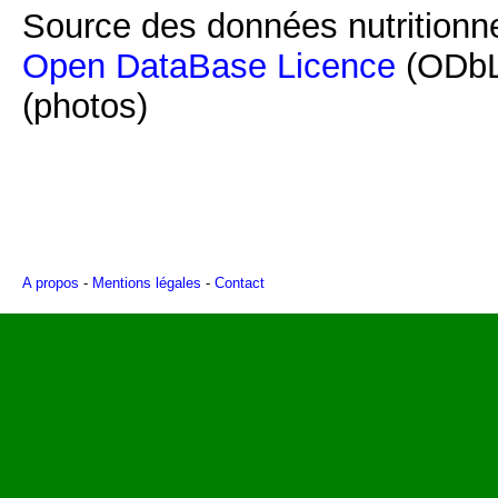
Source des données nutritionne
Open DataBase Licence
(ODbL
(photos)
A propos
-
Mentions légales
-
Contact