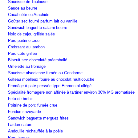
Saucisse de Toulouse
Sauce au beurre
Cacahuète ou Arachide
Goûter sec fourré parfum lait ou vanille
Sandwich baguette salami beurre
Noix de cajou grillée salée
Porc poitrine crue
Croissant au jambon
Porc côte grillée
Biscuit sec chocolaté préemballé
Omelette au fromage
Saucisse alsacienne fumée ou Gendarme
Gâteau moelleux fourré au chocolat multicouche
Fromâge à pate pressée type Emmental allégé
Spécialité fromagère non affinée à tartiner environ 36% MG aromatisée
Feta de brebis
Poitrine de porc fumée crue
Fondue savoyarde
Sandwich baguette merguez frites
Lardon nature
Andouille réchauffée à la poêle
Porc travers