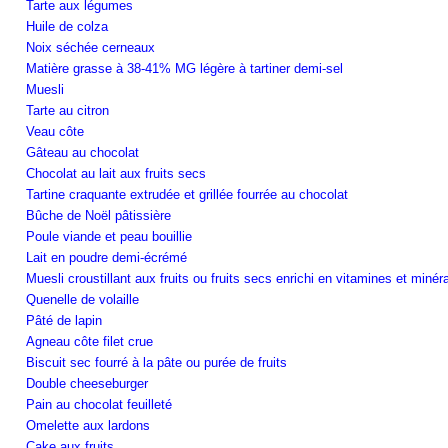
Tarte aux légumes
Huile de colza
Noix séchée cerneaux
Matière grasse à 38-41% MG légère à tartiner demi-sel
Muesli
Tarte au citron
Veau côte
Gâteau au chocolat
Chocolat au lait aux fruits secs
Tartine craquante extrudée et grillée fourrée au chocolat
Bûche de Noël pâtissière
Poule viande et peau bouillie
Lait en poudre demi-écrémé
Muesli croustillant aux fruits ou fruits secs enrichi en vitamines et minér
Quenelle de volaille
Pâté de lapin
Agneau côte filet crue
Biscuit sec fourré à la pâte ou purée de fruits
Double cheeseburger
Pain au chocolat feuilleté
Omelette aux lardons
Cake aux fruits