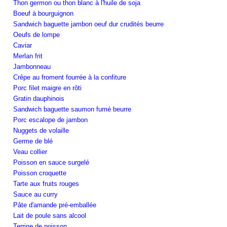
Thon germon ou thon blanc à l'huile de soja
Boeuf à bourguignon
Sandwich baguette jambon oeuf dur crudités beurre
Oeufs de lompe
Caviar
Merlan frit
Jambonneau
Crêpe au froment fourrée à la confiture
Porc filet maigre en rôti
Gratin dauphinois
Sandwich baguette saumon fumé beurre
Porc escalope de jambon
Nuggets de volaille
Germe de blé
Veau collier
Poisson en sauce surgelé
Poisson croquette
Tarte aux fruits rouges
Sauce au curry
Pâte d'amande pré-emballée
Lait de poule sans alcool
Terrine de poisson