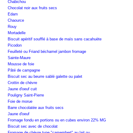
Chabichou
Chocolat noir aux fruits secs
Edam
Chaource
Rouy
Mortadelle
Biscuit apéritif soufflé à base de maïs sans cacahuète
Picodon
Feuilleté ou Friand béchamel jambon fromage
Sainte-Maure
Mousse de foie
Pâté de campagne
Biscuit sec au beurre sablé galette ou palet
Crottin de chèvre
Jaune d'oeuf cuit
Pouligny Saint-Pierre
Foie de morue
Barre chocolatée aux fruits secs
Jaune d'oeuf
Fromage fondu en portions ou en cubes environ 22% MG
Biscuit sec avec de chocolat
Fromage de chèvre type "camembert" au lait ou