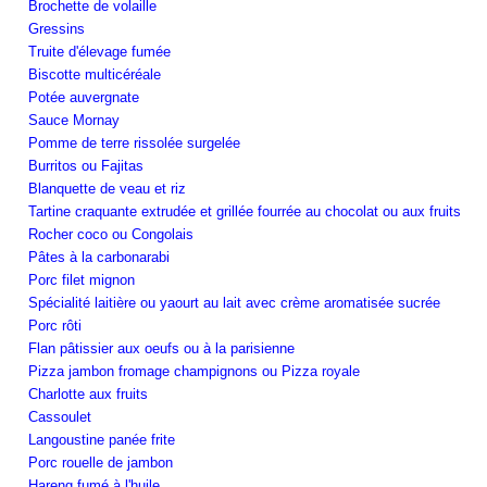
Brochette de volaille
Gressins
Truite d'élevage fumée
Biscotte multicéréale
Potée auvergnate
Sauce Mornay
Pomme de terre rissolée surgelée
Burritos ou Fajitas
Blanquette de veau et riz
Tartine craquante extrudée et grillée fourrée au chocolat ou aux fruits
Rocher coco ou Congolais
Pâtes à la carbonarabi
Porc filet mignon
Spécialité laitière ou yaourt au lait avec crème aromatisée sucrée
Porc rôti
Flan pâtissier aux oeufs ou à la parisienne
Pizza jambon fromage champignons ou Pizza royale
Charlotte aux fruits
Cassoulet
Langoustine panée frite
Porc rouelle de jambon
Hareng fumé à l'huile