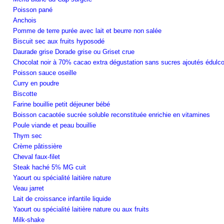
Poisson pané
Anchois
Pomme de terre purée avec lait et beurre non salée
Biscuit sec aux fruits hyposodé
Daurade grise Dorade grise ou Griset crue
Chocolat noir à 70% cacao extra dégustation sans sucres ajoutés édulco
Poisson sauce oseille
Curry en poudre
Biscotte
Farine bouillie petit déjeuner bébé
Boisson cacaotée sucrée soluble reconstituée enrichie en vitamines
Poule viande et peau bouillie
Thym sec
Crème pâtissière
Cheval faux-filet
Steak haché 5% MG cuit
Yaourt ou spécialité laitière nature
Veau jarret
Lait de croissance infantile liquide
Yaourt ou spécialité laitière nature ou aux fruits
Milk-shake