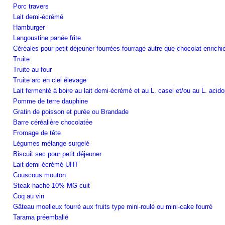
Porc travers
Lait demi-écrémé
Hamburger
Langoustine panée frite
Céréales pour petit déjeuner fourrées fourrage autre que chocolat enrich
Truite
Truite au four
Truite arc en ciel élevage
Lait fermenté à boire au lait demi-écrémé et au L. casei et/ou au L. acido
Pomme de terre dauphine
Gratin de poisson et purée ou Brandade
Barre céréalière chocolatée
Fromage de tête
Légumes mélange surgelé
Biscuit sec pour petit déjeuner
Lait demi-écrémé UHT
Couscous mouton
Steak haché 10% MG cuit
Coq au vin
Gâteau moelleux fourré aux fruits type mini-roulé ou mini-cake fourré
Tarama préemballé