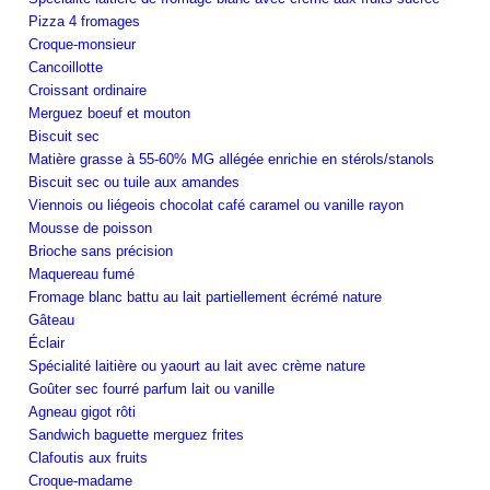
Pizza 4 fromages
Croque-monsieur
Cancoillotte
Croissant ordinaire
Merguez boeuf et mouton
Biscuit sec
Matière grasse à 55-60% MG allégée enrichie en stérols/stanols
Biscuit sec ou tuile aux amandes
Viennois ou liégeois chocolat café caramel ou vanille rayon
Mousse de poisson
Brioche sans précision
Maquereau fumé
Fromage blanc battu au lait partiellement écrémé nature
Gâteau
Éclair
Spécialité laitière ou yaourt au lait avec crème nature
Goûter sec fourré parfum lait ou vanille
Agneau gigot rôti
Sandwich baguette merguez frites
Clafoutis aux fruits
Croque-madame