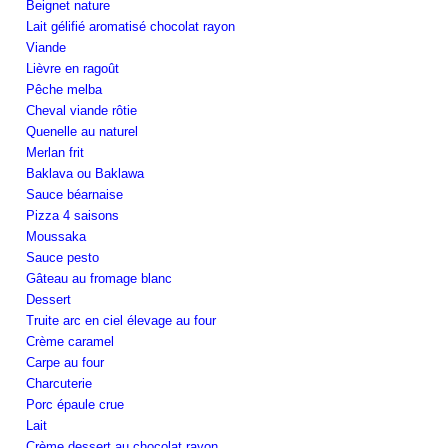
Beignet nature
Lait gélifié aromatisé chocolat rayon
Viande
Lièvre en ragoût
Pêche melba
Cheval viande rôtie
Quenelle au naturel
Merlan frit
Baklava ou Baklawa
Sauce béarnaise
Pizza 4 saisons
Moussaka
Sauce pesto
Gâteau au fromage blanc
Dessert
Truite arc en ciel élevage au four
Crème caramel
Carpe au four
Charcuterie
Porc épaule crue
Lait
Crème dessert au chocolat rayon