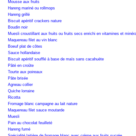
Mousse aux fruits
Hareng mariné ou rollmops
Hareng grillé
Biscuit apéritif crackers nature
Boudin noir
Muesli croustillant aux fruits ou fruits secs enrichi en vitamines et minér
Maquereau filet au vin blanc
Boeuf plat de côtes
Sauce hollandaise
Biscuit apéritif soufflé à base de maïs sans cacahuète
Pâté en croûte
Tourte aux poireaux
Pâte brisée
Agneau collier
Quiche lorraine
Ricotta
Fromage blanc campagne au lait nature
Maquereau filet sauce moutarde
Muesli
Pain au chocolat feuilleté
Hareng fumé
Spécialité laitière de fromage blanc avec crème aux fruits sucrée