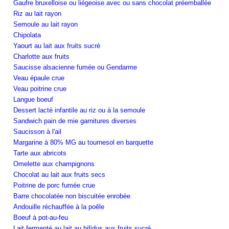
Gaufre bruxelloise ou liégeoise avec ou sans chocolat préemballée
Riz au lait rayon
Semoule au lait rayon
Chipolata
Yaourt au lait aux fruits sucré
Charlotte aux fruits
Saucisse alsacienne fumée ou Gendarme
Veau épaule crue
Veau poitrine crue
Langue boeuf
Dessert lacté infantile au riz ou à la semoule
Sandwich pain de mie garnitures diverses
Saucisson à l'ail
Margarine à 80% MG au tournesol en barquette
Tarte aux abricots
Omelette aux champignons
Chocolat au lait aux fruits secs
Poitrine de porc fumée crue
Barre chocolatée non biscuitée enrobée
Andouille réchauffée à la poêle
Boeuf à pot-au-feu
Lait fermenté au lait au bifidus aux fruits sucré