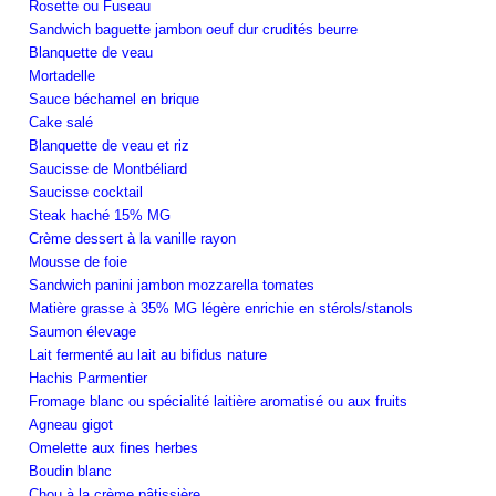
Rosette ou Fuseau
Sandwich baguette jambon oeuf dur crudités beurre
Blanquette de veau
Mortadelle
Sauce béchamel en brique
Cake salé
Blanquette de veau et riz
Saucisse de Montbéliard
Saucisse cocktail
Steak haché 15% MG
Crème dessert à la vanille rayon
Mousse de foie
Sandwich panini jambon mozzarella tomates
Matière grasse à 35% MG légère enrichie en stérols/stanols
Saumon élevage
Lait fermenté au lait au bifidus nature
Hachis Parmentier
Fromage blanc ou spécialité laitière aromatisé ou aux fruits
Agneau gigot
Omelette aux fines herbes
Boudin blanc
Chou à la crème pâtissière