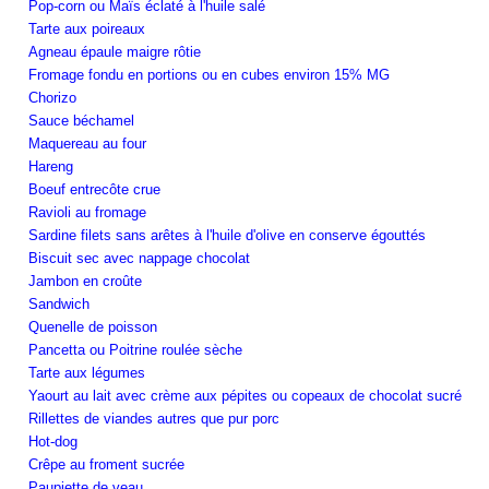
Pop-corn ou Maïs éclaté à l'huile salé
Tarte aux poireaux
Agneau épaule maigre rôtie
Fromage fondu en portions ou en cubes environ 15% MG
Chorizo
Sauce béchamel
Maquereau au four
Hareng
Boeuf entrecôte crue
Ravioli au fromage
Sardine filets sans arêtes à l'huile d'olive en conserve égouttés
Biscuit sec avec nappage chocolat
Jambon en croûte
Sandwich
Quenelle de poisson
Pancetta ou Poitrine roulée sèche
Tarte aux légumes
Yaourt au lait avec crème aux pépites ou copeaux de chocolat sucré
Rillettes de viandes autres que pur porc
Hot-dog
Crêpe au froment sucrée
Paupiette de veau