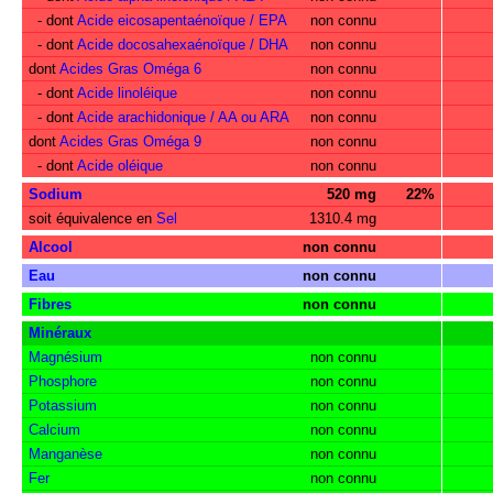
- dont
Acide eicosapentaénoïque / EPA
non connu
- dont
Acide docosahexaénoïque / DHA
non connu
dont
Acides Gras Oméga 6
non connu
- dont
Acide linoléique
non connu
- dont
Acide arachidonique / AA ou ARA
non connu
dont
Acides Gras Oméga 9
non connu
- dont
Acide oléique
non connu
Sodium
520 mg
22%
soit équivalence en
Sel
1310.4 mg
Alcool
non connu
Eau
non connu
Fibres
non connu
Minéraux
Magnésium
non connu
Phosphore
non connu
Potassium
non connu
Calcium
non connu
Manganèse
non connu
Fer
non connu