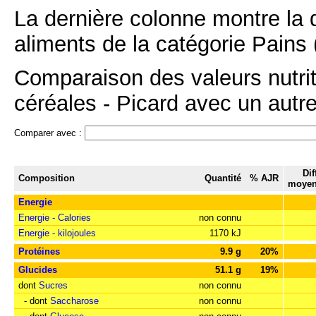
La dernière colonne montre la 
aliments de la catégorie Pains 
Comparaison des valeurs nutri
céréales - Picard avec un autre
Comparer avec :
Dif
Composition
Quantité
% AJR
moyen
Energie
Energie - Calories
non connu
Energie - kilojoules
1170 kJ
Protéines
9.9 g
20%
Glucides
51.1 g
19%
dont
Sucres
non connu
- dont
Saccharose
non connu