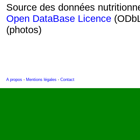
Source des données nutritionne
Open DataBase Licence
(ODbL
(photos)
A propos
-
Mentions légales
-
Contact