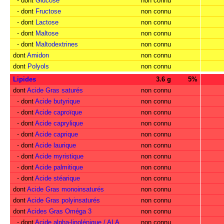
- dont
Glucose
non connu
- dont
Fructose
non connu
- dont
Lactose
non connu
- dont
Maltose
non connu
- dont
Maltodextrines
non connu
dont
Amidon
non connu
dont
Polyols
non connu
Lipides
3.6 g
5%
dont
Acide Gras saturés
non connu
- dont
Acide butyrique
non connu
- dont
Acide caproïque
non connu
- dont
Acide caprylique
non connu
- dont
Acide caprique
non connu
- dont
Acide laurique
non connu
- dont
Acide myristique
non connu
- dont
Acide palmitique
non connu
- dont
Acide stéarique
non connu
dont
Acide Gras monoinsaturés
non connu
dont
Acide Gras polyinsaturés
non connu
dont
Acides Gras Oméga 3
non connu
- dont
Acide alpha-linolénique / ALA
non connu