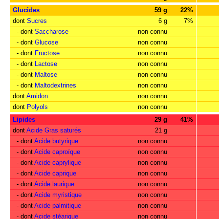
Glucides
59 g
22%
dont
Sucres
6 g
7%
- dont
Saccharose
non connu
- dont
Glucose
non connu
- dont
Fructose
non connu
- dont
Lactose
non connu
- dont
Maltose
non connu
- dont
Maltodextrines
non connu
dont
Amidon
non connu
dont
Polyols
non connu
Lipides
29 g
41%
dont
Acide Gras saturés
21 g
- dont
Acide butyrique
non connu
- dont
Acide caproïque
non connu
- dont
Acide caprylique
non connu
- dont
Acide caprique
non connu
- dont
Acide laurique
non connu
- dont
Acide myristique
non connu
- dont
Acide palmitique
non connu
- dont
Acide stéarique
non connu