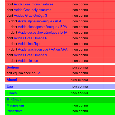
dont
Acide Gras monoinsaturés
non connu
dont
Acide Gras polyinsaturés
non connu
dont
Acides Gras Oméga 3
non connu
- dont
Acide alpha-linolénique / ALA
non connu
- dont
Acide eicosapentaénoïque / EPA
non connu
- dont
Acide docosahexaénoïque / DHA
non connu
dont
Acides Gras Oméga 6
non connu
- dont
Acide linoléique
non connu
- dont
Acide arachidonique / AA ou ARA
non connu
dont
Acides Gras Oméga 9
non connu
- dont
Acide oléique
non connu
Sodium
non connu
soit équivalence en
Sel
non connu
Alcool
non connu
Eau
non connu
Fibres
non connu
Minéraux
Magnésium
non connu
Phosphore
non connu