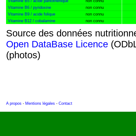
Vitamine B5 / acide pantothénique
non connu
Vitamine B6 / pyridoxine
non connu
Vitamine B9 / acide folique
non connu
Vitamine B12 / cobalamine
non connu
Source des données nutritionne
Open DataBase Licence
(ODbL
(photos)
A propos
-
Mentions légales
-
Contact