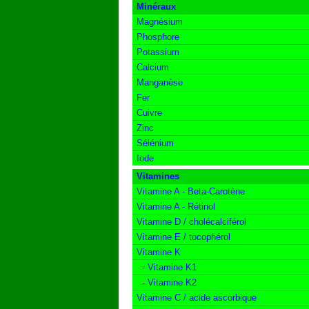
Minéraux
Magnésium
Phosphore
Potassium
Calcium
Manganèse
Fer
Cuivre
Zinc
Sélénium
Iode
Vitamines
Vitamine A - Beta-Carotène
Vitamine A - Rétinol
Vitamine D / cholécalciférol
Vitamine E / tocophérol
Vitamine K
-
Vitamine K1
-
Vitamine K2
Vitamine C / acide ascorbique