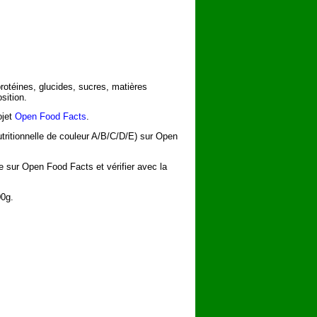
protéines, glucides, sucres, matières
sition.
ojet
Open Food Facts
.
utritionnelle de couleur A/B/C/D/E) sur Open
he sur Open Food Facts et vérifier avec la
00g.