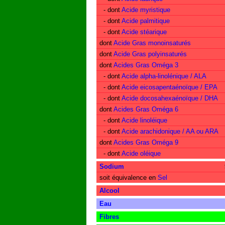
- dont
Acide myristique
- dont
Acide palmitique
- dont
Acide stéarique
dont
Acide Gras monoinsaturés
dont
Acide Gras polyinsaturés
dont
Acides Gras Oméga 3
- dont
Acide alpha-linolénique / ALA
- dont
Acide eicosapentaénoïque / EPA
- dont
Acide docosahexaénoïque / DHA
dont
Acides Gras Oméga 6
- dont
Acide linoléique
- dont
Acide arachidonique / AA ou ARA
dont
Acides Gras Oméga 9
- dont
Acide oléique
Sodium
soit équivalence en
Sel
Alcool
Eau
Fibres