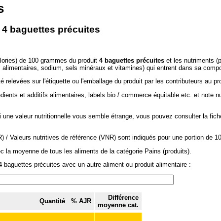
s
- 4 baguettes précuites
alories) de 100 grammes du produit
4 baguettes précuites
et les nutriments (
es alimentaires, sodium, sels minéraux et vitamines) qui entrent dans sa compo
 relevées sur l'étiquette ou l'emballage du produit par les contributeurs au pr
dients et additifs alimentaires, labels bio / commerce équitable etc. et note n
si une valeur nutritionnelle vous semble étrange, vous pouvez consulter la fic
/ Valeurs nutritives de référence (VNR) sont indiqués pour une portion de 1
c la moyenne de tous les aliments de la catégorie Pains (produits).
 baguettes précuites avec un autre aliment ou produit alimentaire :
Différence
Quantité
% AJR
moyenne cat.