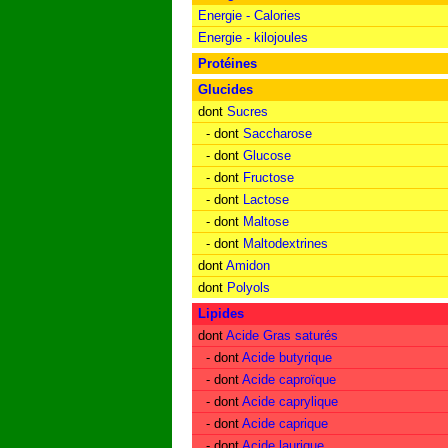
Energie - Calories
Energie - kilojoules
Protéines
Glucides
dont
Sucres
- dont
Saccharose
- dont
Glucose
- dont
Fructose
- dont
Lactose
- dont
Maltose
- dont
Maltodextrines
dont
Amidon
dont
Polyols
Lipides
dont
Acide Gras saturés
- dont
Acide butyrique
- dont
Acide caproïque
- dont
Acide caprylique
- dont
Acide caprique
- dont
Acide laurique