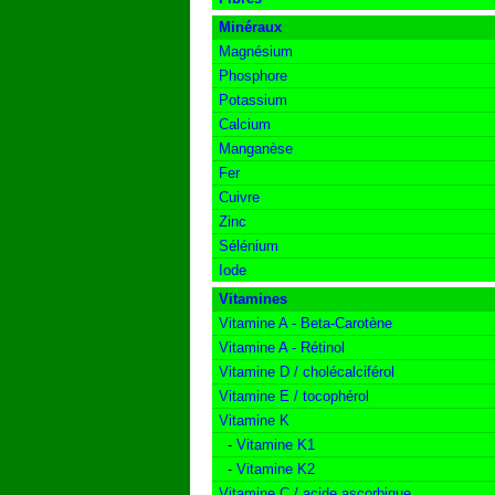
Minéraux
Magnésium
Phosphore
Potassium
Calcium
Manganèse
Fer
Cuivre
Zinc
Sélénium
Iode
Vitamines
Vitamine A - Beta-Carotène
Vitamine A - Rétinol
Vitamine D / cholécalciférol
Vitamine E / tocophérol
Vitamine K
-
Vitamine K1
-
Vitamine K2
Vitamine C / acide ascorbique