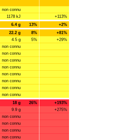
non connu
1178 kJ
+113%
6.4 g
13%
+2%
22.2 g
8%
+81%
4.5 g
5%
+29%
non connu
non connu
non connu
non connu
non connu
non connu
non connu
non connu
18 g
26%
+193%
9.9 g
+275%
non connu
non connu
non connu
non connu