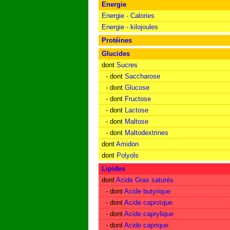
Energie
Energie - Calories
Energie - kilojoules
Protéines
Glucides
dont
Sucres
- dont
Saccharose
- dont
Glucose
- dont
Fructose
- dont
Lactose
- dont
Maltose
- dont
Maltodextrines
dont
Amidon
dont
Polyols
Lipides
dont
Acide Gras saturés
- dont
Acide butyrique
- dont
Acide caproïque
- dont
Acide caprylique
- dont
Acide caprique