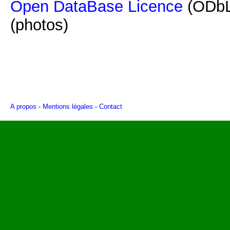
Open DataBase Licence
(ODbL
(photos)
A propos
-
Mentions légales
-
Contact