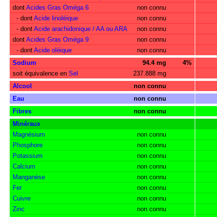
dont
Acides Gras Oméga 6
non connu
- dont
Acide linoléique
non connu
- dont
Acide arachidonique / AA ou ARA
non connu
dont
Acides Gras Oméga 9
non connu
- dont
Acide oléique
non connu
Sodium
94.4 mg
4%
soit équivalence en
Sel
237.888 mg
Alcool
non connu
Eau
non connu
Fibres
non connu
Minéraux
Magnésium
non connu
Phosphore
non connu
Potassium
non connu
Calcium
non connu
Manganèse
non connu
Fer
non connu
Cuivre
non connu
Zinc
non connu