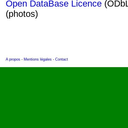
Open DataBase Licence
(ODbL
(photos)
A propos
-
Mentions légales
-
Contact