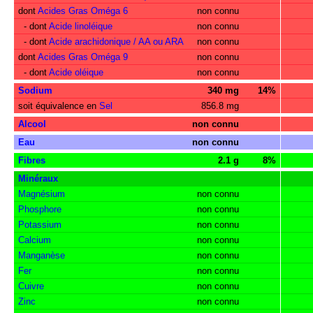
dont
Acides Gras Oméga 6
non connu
- dont
Acide linoléique
non connu
- dont
Acide arachidonique / AA ou ARA
non connu
dont
Acides Gras Oméga 9
non connu
- dont
Acide oléique
non connu
Sodium
340 mg
14%
soit équivalence en
Sel
856.8 mg
Alcool
non connu
Eau
non connu
Fibres
2.1 g
8%
Minéraux
Magnésium
non connu
Phosphore
non connu
Potassium
non connu
Calcium
non connu
Manganèse
non connu
Fer
non connu
Cuivre
non connu
Zinc
non connu