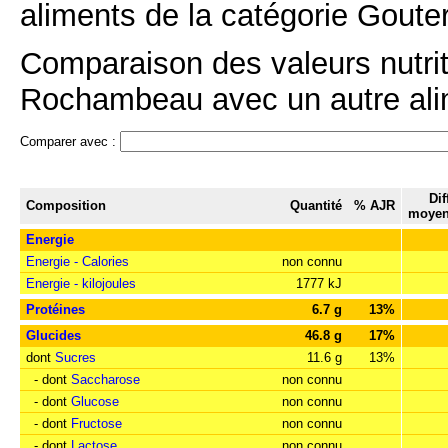
aliments de la catégorie Gouter
Comparaison des valeurs nutrit
Rochambeau avec un autre alime
Comparer avec :
Dif
Composition
Quantité
% AJR
moyen
Energie
Energie - Calories
non connu
Energie - kilojoules
1777 kJ
Protéines
6.7 g
13%
Glucides
46.8 g
17%
dont
Sucres
11.6 g
13%
- dont
Saccharose
non connu
- dont
Glucose
non connu
- dont
Fructose
non connu
- dont
Lactose
non connu