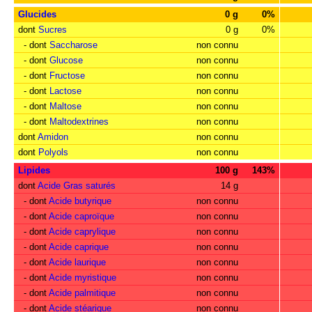
Glucides
0 g
0%
dont
Sucres
0 g
0%
- dont
Saccharose
non connu
- dont
Glucose
non connu
- dont
Fructose
non connu
- dont
Lactose
non connu
- dont
Maltose
non connu
- dont
Maltodextrines
non connu
dont
Amidon
non connu
dont
Polyols
non connu
Lipides
100 g
143%
dont
Acide Gras saturés
14 g
- dont
Acide butyrique
non connu
- dont
Acide caproïque
non connu
- dont
Acide caprylique
non connu
- dont
Acide caprique
non connu
- dont
Acide laurique
non connu
- dont
Acide myristique
non connu
- dont
Acide palmitique
non connu
- dont
Acide stéarique
non connu