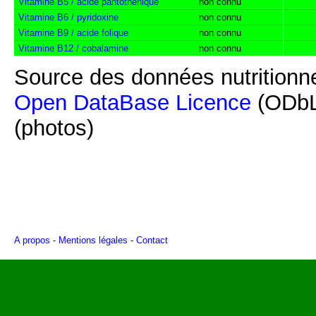
Vitamine B5 / acide pantothénique
non connu
Vitamine B6 / pyridoxine
non connu
Vitamine B9 / acide folique
non connu
Vitamine B12 / cobalamine
non connu
Source des données nutritionne
Open DataBase Licence
(ODbL
(photos)
A propos
-
Mentions légales
-
Contact