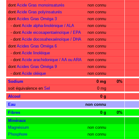
dont
Acide Gras monoinsaturés
non connu
dont
Acide Gras polyinsaturés
non connu
dont
Acides Gras Oméga 3
non connu
- dont
Acide alpha-linolénique / ALA
non connu
- dont
Acide eicosapentaénoïque / EPA
non connu
- dont
Acide docosahexaénoïque / DHA
non connu
dont
Acides Gras Oméga 6
non connu
- dont
Acide linoléique
non connu
- dont
Acide arachidonique / AA ou ARA
non connu
dont
Acides Gras Oméga 9
non connu
- dont
Acide oléique
non connu
Sodium
0 mg
0%
soit équivalence en
Sel
0 mg
Alcool
0 g
Eau
non connu
Fibres
0 g
0%
Minéraux
Magnésium
non connu
Phosphore
non connu