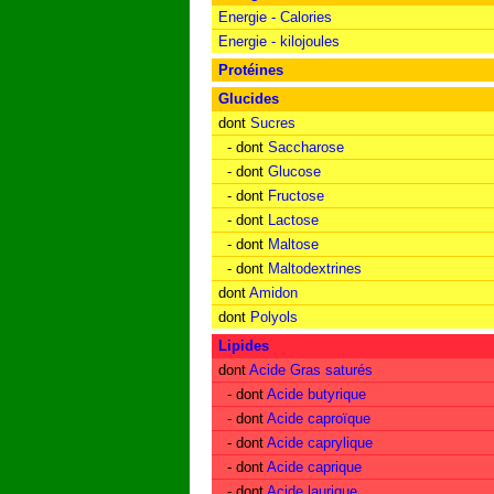
Energie - Calories
Energie - kilojoules
Protéines
Glucides
dont
Sucres
- dont
Saccharose
- dont
Glucose
- dont
Fructose
- dont
Lactose
- dont
Maltose
- dont
Maltodextrines
dont
Amidon
dont
Polyols
Lipides
dont
Acide Gras saturés
- dont
Acide butyrique
- dont
Acide caproïque
- dont
Acide caprylique
- dont
Acide caprique
- dont
Acide laurique