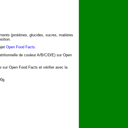
iments (protéines, glucides, sucres, matières
sition.
ojet
Open Food Facts
.
utritionnelle de couleur A/B/C/D/E) sur Open
he sur Open Food Facts et vérifier avec la
00g.