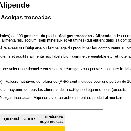
Alipende
- Acelgas troceadas
alories) de 100 grammes du produit
Acelgas troceadas - Alipende
et les nutr
es alimentaires, sodium, sels minéraux et vitamines) qui entrent dans sa compo
 relevées sur l'étiquette ou l'emballage du produit par les contributeurs au pr
dients et additifs alimentaires, labels bio / commerce équitable etc. et note n
si une valeur nutritionnelle vous semble étrange, vous pouvez consulter la fic
/ Valeurs nutritives de référence (VNR) sont indiqués pour une portion de 1
ec la moyenne de tous les aliments de la catégorie Légumes tiges (produits).
celgas troceadas - Alipende avec un autre aliment ou produit alimentaire :
Différence
Quantité
% AJR
moyenne cat.