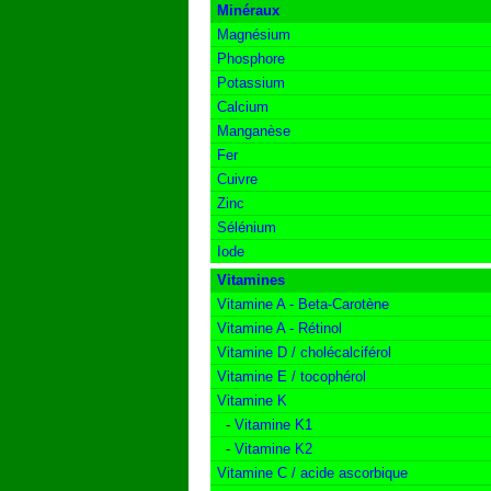
Minéraux
Magnésium
Phosphore
Potassium
Calcium
Manganèse
Fer
Cuivre
Zinc
Sélénium
Iode
Vitamines
Vitamine A - Beta-Carotène
Vitamine A - Rétinol
Vitamine D / cholécalciférol
Vitamine E / tocophérol
Vitamine K
-
Vitamine K1
-
Vitamine K2
Vitamine C / acide ascorbique