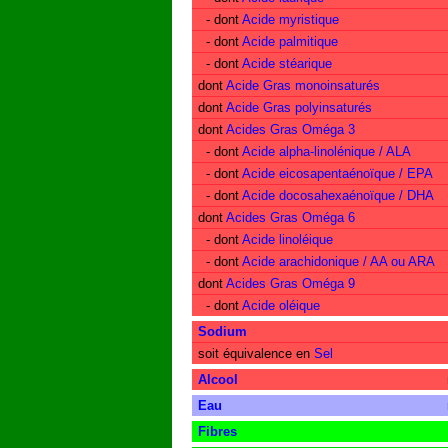
- dont
Acide myristique
- dont
Acide palmitique
- dont
Acide stéarique
dont
Acide Gras monoinsaturés
dont
Acide Gras polyinsaturés
dont
Acides Gras Oméga 3
- dont
Acide alpha-linolénique / ALA
- dont
Acide eicosapentaénoïque / EPA
- dont
Acide docosahexaénoïque / DHA
dont
Acides Gras Oméga 6
- dont
Acide linoléique
- dont
Acide arachidonique / AA ou ARA
dont
Acides Gras Oméga 9
- dont
Acide oléique
Sodium
soit équivalence en
Sel
Alcool
Eau
Fibres