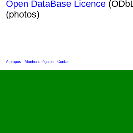
Open DataBase Licence
(ODbL
(photos)
A propos
-
Mentions légales
-
Contact