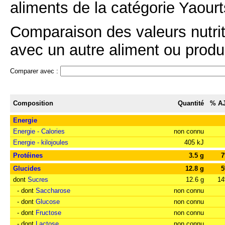
aliments de la catégorie Yaourt
Comparaison des valeurs nutrit
avec un autre aliment ou produi
Comparer avec :
Composition
Quantité
% A
Energie
Energie - Calories
non connu
Energie - kilojoules
405 kJ
Protéines
3.5 g
Glucides
12.8 g
dont
Sucres
12.6 g
1
- dont
Saccharose
non connu
- dont
Glucose
non connu
- dont
Fructose
non connu
- dont
Lactose
non connu