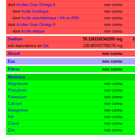
dont
Acides Gras Oméga 6
non connu
- dont
Acide linoléique
non connu
- dont
Acide arachidonique / AA ou ARA
non connu
dont
Acides Gras Oméga 9
non connu
- dont
Acide oléique
non connu
Sodium
55.1181102362205 mg
soit équivalence en
Sel
138.897637795276 mg
Alcool
non connu
Eau
non connu
Fibres
non connu
Minéraux
Magnésium
non connu
Phosphore
non connu
Potassium
non connu
Calcium
non connu
Manganèse
non connu
Fer
non connu
Cuivre
non connu
Zinc
non connu