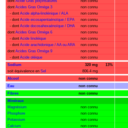
dont
Acide Gras polyinsaturés
non connu
dont
Acides Gras Oméga 3
non connu
- dont
Acide alpha-linolénique / ALA
non connu
- dont
Acide eicosapentaénoïque / EPA
non connu
- dont
Acide docosahexaénoïque / DHA
non connu
dont
Acides Gras Oméga 6
non connu
- dont
Acide linoléique
non connu
- dont
Acide arachidonique / AA ou ARA
non connu
dont
Acides Gras Oméga 9
non connu
- dont
Acide oléique
non connu
Sodium
320 mg
13%
soit équivalence en
Sel
806.4 mg
Alcool
non connu
Eau
non connu
Fibres
non connu
Minéraux
Magnésium
non connu
Phosphore
non connu
Potassium
non connu
Calcium
non connu