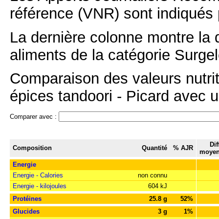
référence (VNR) sont indiqués 
La dernière colonne montre la 
aliments de la catégorie Surgel
Comparaison des valeurs nutriti
épices tandoori - Picard avec u
Comparer avec :
Dif
Composition
Quantité
% AJR
moyen
Energie
Energie - Calories
non connu
Energie - kilojoules
604 kJ
Protéines
25.8 g
52%
Glucides
3 g
1%