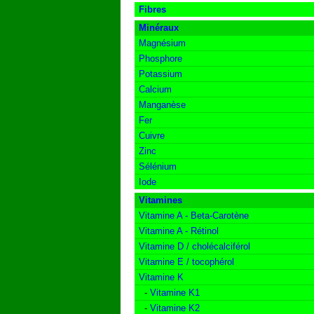
Fibres
Minéraux
Magnésium
Phosphore
Potassium
Calcium
Manganèse
Fer
Cuivre
Zinc
Sélénium
Iode
Vitamines
Vitamine A - Beta-Carotène
Vitamine A - Rétinol
Vitamine D / cholécalciférol
Vitamine E / tocophérol
Vitamine K
-
Vitamine K1
-
Vitamine K2