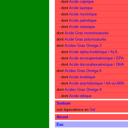
- dont
Acide caprique
- dont
Acide laurique
- dont
Acide myristique
- dont
Acide palmitique
- dont
Acide stéarique
dont
Acide Gras monoinsaturés
dont
Acide Gras polyinsaturés
dont
Acides Gras Oméga 3
- dont
Acide alpha-linolénique / ALA
- dont
Acide eicosapentaénoïque / EPA
- dont
Acide docosahexaénoïque / DHA
dont
Acides Gras Oméga 6
- dont
Acide linoléique
- dont
Acide arachidonique / AA ou ARA
dont
Acides Gras Oméga 9
- dont
Acide oléique
Sodium
soit équivalence en
Sel
Alcool
Eau