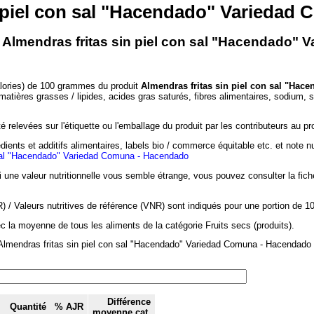
n piel con sal "Hacendado" Variedad
- Almendras fritas sin piel con sal "Hacendado"
alories) de 100 grammes du produit
Almendras fritas sin piel con sal "Ha
 matières grasses / lipides, acides gras saturés, fibres alimentaires, sodium, 
 relevées sur l'étiquette ou l'emballage du produit par les contributeurs au pr
dients et additifs alimentaires, labels bio / commerce équitable etc. et note n
 sal "Hacendado" Variedad Comuna - Hacendado
si une valeur nutritionnelle vous semble étrange, vous pouvez consulter la fic
/ Valeurs nutritives de référence (VNR) sont indiqués pour une portion de 1
c la moyenne de tous les aliments de la catégorie Fruits secs (produits).
Almendras fritas sin piel con sal "Hacendado" Variedad Comuna - Hacendado a
Différence
Quantité
% AJR
moyenne cat.