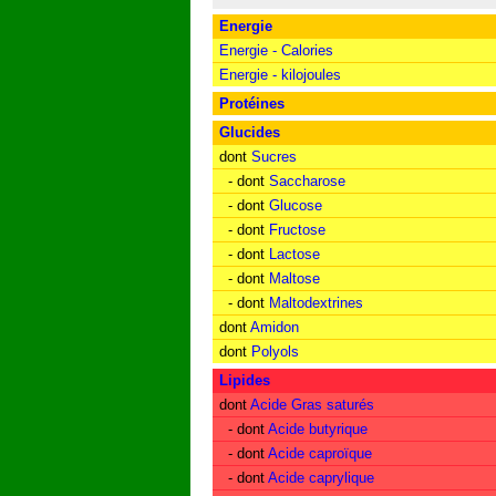
Energie
Energie - Calories
Energie - kilojoules
Protéines
Glucides
dont
Sucres
- dont
Saccharose
- dont
Glucose
- dont
Fructose
- dont
Lactose
- dont
Maltose
- dont
Maltodextrines
dont
Amidon
dont
Polyols
Lipides
dont
Acide Gras saturés
- dont
Acide butyrique
- dont
Acide caproïque
- dont
Acide caprylique