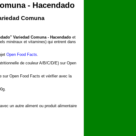
 Comuna - Hacendado
 Variedad Comuna
cendado" Variedad Comuna - Hacendado
et
sels minéraux et vitamines) qui entrent dans
ojet
Open Food Facts
.
utritionnelle de couleur A/B/C/D/E) sur Open
he sur Open Food Facts et vérifier avec la
00g.
vec un autre aliment ou produit alimentaire