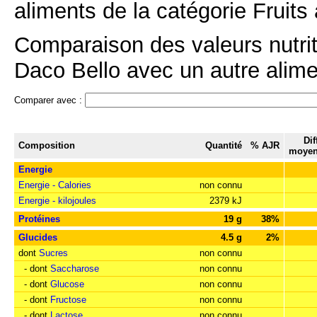
aliments de la catégorie Fruits
Comparaison des valeurs nutri
Daco Bello avec un autre alimen
Comparer avec :
Dif
Composition
Quantité
% AJR
moyen
Energie
Energie - Calories
non connu
Energie - kilojoules
2379 kJ
Protéines
19 g
38%
Glucides
4.5 g
2%
dont
Sucres
non connu
- dont
Saccharose
non connu
- dont
Glucose
non connu
- dont
Fructose
non connu
- dont
Lactose
non connu