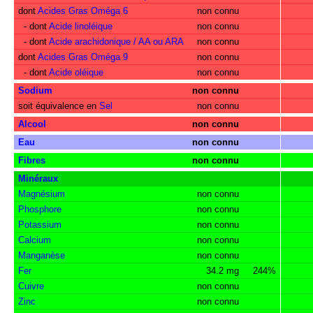
dont
Acides Gras Oméga 6
non connu
- dont
Acide linoléique
non connu
- dont
Acide arachidonique / AA ou ARA
non connu
dont
Acides Gras Oméga 9
non connu
- dont
Acide oléique
non connu
Sodium
non connu
soit équivalence en
Sel
non connu
Alcool
non connu
Eau
non connu
Fibres
non connu
Minéraux
Magnésium
non connu
Phosphore
non connu
Potassium
non connu
Calcium
non connu
Manganèse
non connu
Fer
34.2 mg
244%
Cuivre
non connu
Zinc
non connu