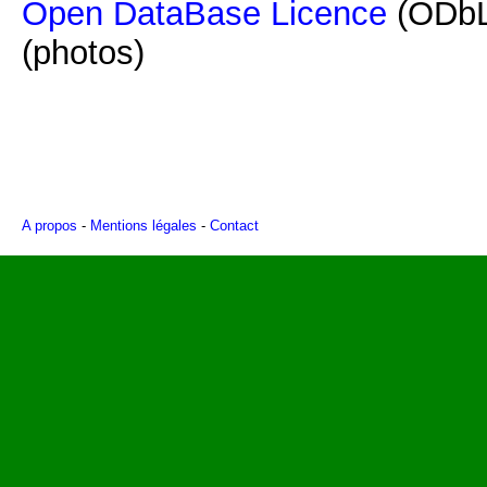
Open DataBase Licence
(ODbL
(photos)
A propos
-
Mentions légales
-
Contact