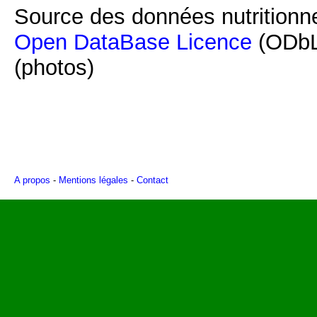
Source des données nutritionne
Open DataBase Licence
(ODbL
(photos)
A propos
-
Mentions légales
-
Contact