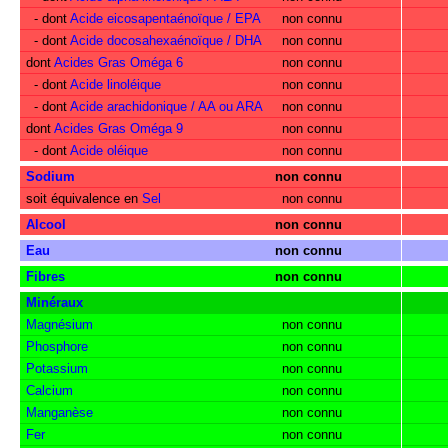
- dont
Acide eicosapentaénoïque / EPA
non connu
- dont
Acide docosahexaénoïque / DHA
non connu
dont
Acides Gras Oméga 6
non connu
- dont
Acide linoléique
non connu
- dont
Acide arachidonique / AA ou ARA
non connu
dont
Acides Gras Oméga 9
non connu
- dont
Acide oléique
non connu
Sodium
non connu
soit équivalence en
Sel
non connu
Alcool
non connu
Eau
non connu
Fibres
non connu
Minéraux
Magnésium
non connu
Phosphore
non connu
Potassium
non connu
Calcium
non connu
Manganèse
non connu
Fer
non connu