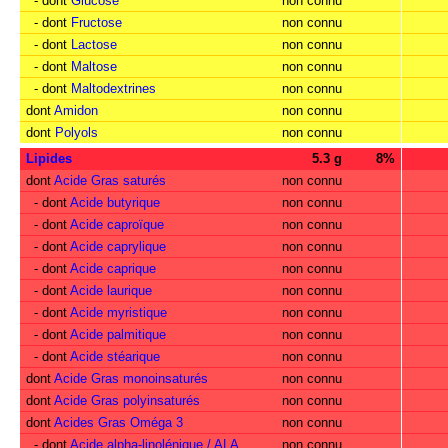
- dont
Glucose
non connu
- dont
Fructose
non connu
- dont
Lactose
non connu
- dont
Maltose
non connu
- dont
Maltodextrines
non connu
dont
Amidon
non connu
dont
Polyols
non connu
Lipides
5.3 g
8%
dont
Acide Gras saturés
non connu
- dont
Acide butyrique
non connu
- dont
Acide caproïque
non connu
- dont
Acide caprylique
non connu
- dont
Acide caprique
non connu
- dont
Acide laurique
non connu
- dont
Acide myristique
non connu
- dont
Acide palmitique
non connu
- dont
Acide stéarique
non connu
dont
Acide Gras monoinsaturés
non connu
dont
Acide Gras polyinsaturés
non connu
dont
Acides Gras Oméga 3
non connu
- dont
Acide alpha-linolénique / ALA
non connu