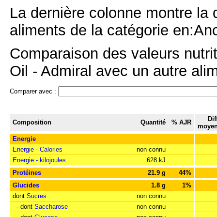
La dernière colonne montre la 
aliments de la catégorie en:An
Comparaison des valeurs nutrit
Oil - Admiral avec un autre alim
Comparer avec :
Dif
Composition
Quantité
% AJR
moyen
Energie
Energie - Calories
non connu
Energie - kilojoules
628 kJ
Protéines
21.9 g
44%
Glucides
1.8 g
1%
dont
Sucres
non connu
- dont
Saccharose
non connu