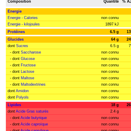
Composition
Quantité
% A
Energie
Energie - Calories
non connu
Energie - kilojoules
1897 kJ
Protéines
6.5 g
1
Glucides
64 g
2
dont
Sucres
6.5 g
- dont
Saccharose
non connu
- dont
Glucose
non connu
- dont
Fructose
non connu
- dont
Lactose
non connu
- dont
Maltose
non connu
- dont
Maltodextrines
non connu
dont
Amidon
non connu
dont
Polyols
non connu
Lipides
18 g
2
dont
Acide Gras saturés
2.4 g
- dont
Acide butyrique
non connu
- dont
Acide caproïque
non connu
- dont
Acide caprylique
non connu