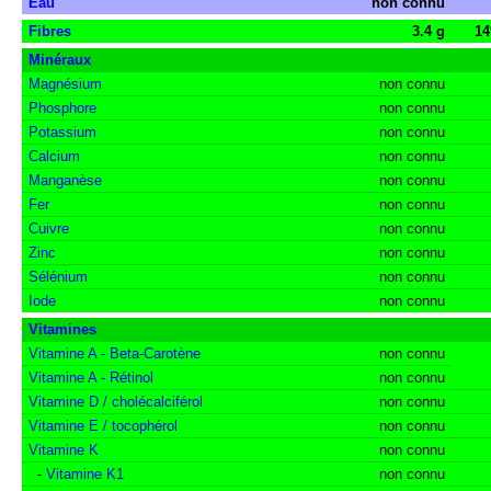
Eau
non connu
Fibres
3.4 g
1
Minéraux
Magnésium
non connu
Phosphore
non connu
Potassium
non connu
Calcium
non connu
Manganèse
non connu
Fer
non connu
Cuivre
non connu
Zinc
non connu
Sélénium
non connu
Iode
non connu
Vitamines
Vitamine A - Beta-Carotène
non connu
Vitamine A - Rétinol
non connu
Vitamine D / cholécalciférol
non connu
Vitamine E / tocophérol
non connu
Vitamine K
non connu
-
Vitamine K1
non connu