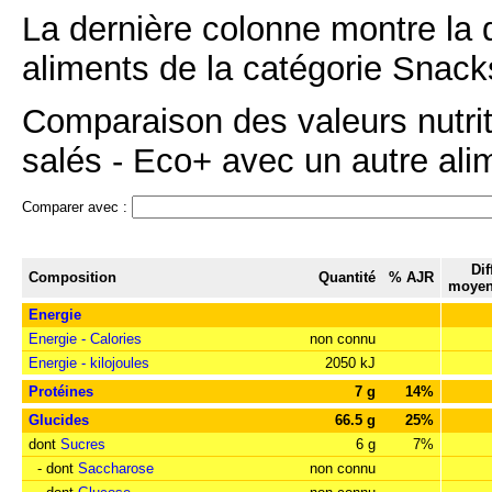
La dernière colonne montre la 
aliments de la catégorie Snacks
Comparaison des valeurs nutrit
salés - Eco+ avec un autre alim
Comparer avec :
Dif
Composition
Quantité
% AJR
moyen
Energie
Energie - Calories
non connu
Energie - kilojoules
2050 kJ
Protéines
7 g
14%
Glucides
66.5 g
25%
dont
Sucres
6 g
7%
- dont
Saccharose
non connu