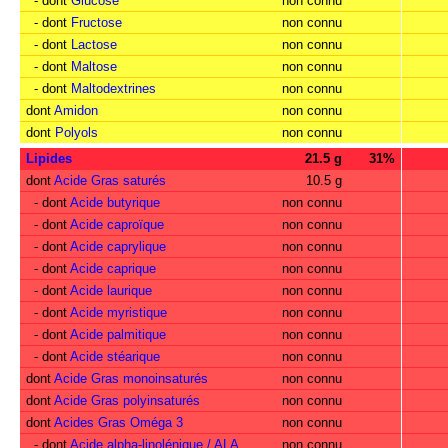
- dont
Glucose
non connu
- dont
Fructose
non connu
- dont
Lactose
non connu
- dont
Maltose
non connu
- dont
Maltodextrines
non connu
dont
Amidon
non connu
dont
Polyols
non connu
Lipides
21.5 g
31%
dont
Acide Gras saturés
10.5 g
- dont
Acide butyrique
non connu
- dont
Acide caproïque
non connu
- dont
Acide caprylique
non connu
- dont
Acide caprique
non connu
- dont
Acide laurique
non connu
- dont
Acide myristique
non connu
- dont
Acide palmitique
non connu
- dont
Acide stéarique
non connu
dont
Acide Gras monoinsaturés
non connu
dont
Acide Gras polyinsaturés
non connu
dont
Acides Gras Oméga 3
non connu
- dont
Acide alpha-linolénique / ALA
non connu