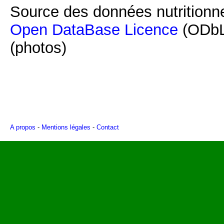
Source des données nutritionne
Open DataBase Licence
(ODbL
(photos)
A propos
-
Mentions légales
-
Contact