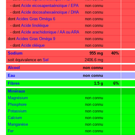
- dont
Acide eicosapentaénoïque / EPA
non connu
- dont
Acide docosahexaénoïque / DHA
non connu
dont
Acides Gras Oméga 6
non connu
- dont
Acide linoléique
non connu
- dont
Acide arachidonique / AA ou ARA
non connu
dont
Acides Gras Oméga 9
non connu
- dont
Acide oléique
non connu
Sodium
955 mg
40%
soit équivalence en
Sel
2406.6 mg
Alcool
non connu
Eau
non connu
Fibres
1.5 g
6%
Minéraux
Magnésium
non connu
Phosphore
non connu
Potassium
non connu
Calcium
non connu
Manganèse
non connu
Fer
non connu