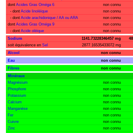
dont
Acides Gras Oméga 6
non connu
- dont
Acide linoléique
non connu
- dont
Acide arachidonique / AA ou ARA
non connu
dont
Acides Gras Oméga 9
non connu
- dont
Acide oléique
non connu
Sodium
1141.73228346457 mg
4
soit équivalence en
Sel
2877.16535433072 mg
Alcool
non connu
Eau
non connu
Fibres
non connu
Minéraux
Magnésium
non connu
Phosphore
non connu
Potassium
non connu
Calcium
non connu
Manganèse
non connu
Fer
non connu
Cuivre
non connu
Zinc
non connu