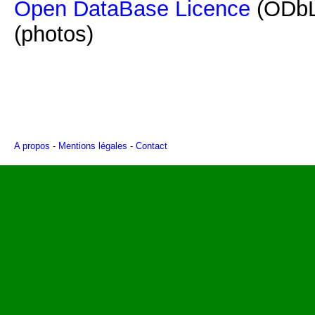
Open DataBase Licence
(ODbL
(photos)
A propos
-
Mentions légales
-
Contact