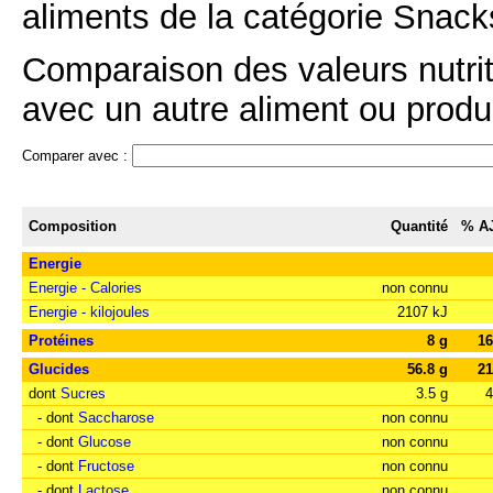
aliments de la catégorie Snacks
Comparaison des valeurs nutri
avec un autre aliment ou produi
Comparer avec :
Composition
Quantité
% A
Energie
Energie - Calories
non connu
Energie - kilojoules
2107 kJ
Protéines
8 g
1
Glucides
56.8 g
2
dont
Sucres
3.5 g
- dont
Saccharose
non connu
- dont
Glucose
non connu
- dont
Fructose
non connu
- dont
Lactose
non connu