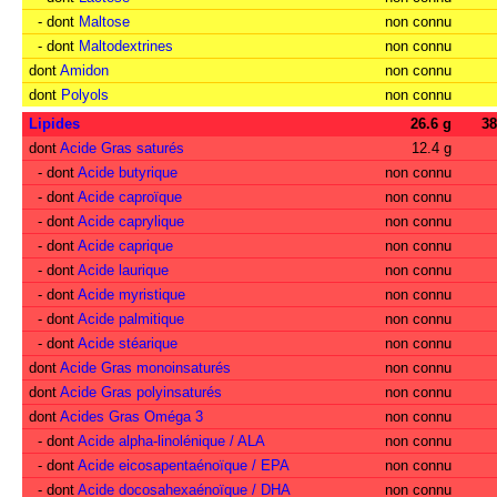
- dont
Maltose
non connu
- dont
Maltodextrines
non connu
dont
Amidon
non connu
dont
Polyols
non connu
Lipides
26.6 g
3
dont
Acide Gras saturés
12.4 g
- dont
Acide butyrique
non connu
- dont
Acide caproïque
non connu
- dont
Acide caprylique
non connu
- dont
Acide caprique
non connu
- dont
Acide laurique
non connu
- dont
Acide myristique
non connu
- dont
Acide palmitique
non connu
- dont
Acide stéarique
non connu
dont
Acide Gras monoinsaturés
non connu
dont
Acide Gras polyinsaturés
non connu
dont
Acides Gras Oméga 3
non connu
- dont
Acide alpha-linolénique / ALA
non connu
- dont
Acide eicosapentaénoïque / EPA
non connu
- dont
Acide docosahexaénoïque / DHA
non connu