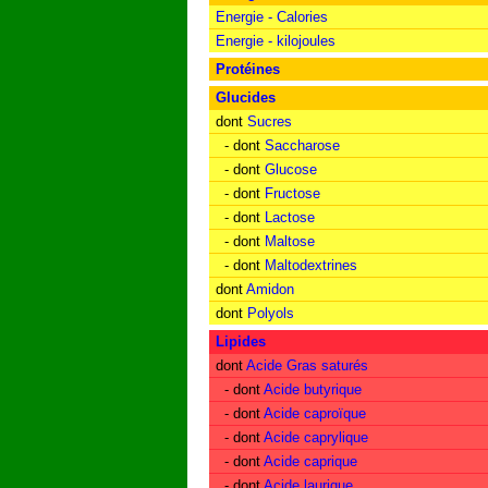
Energie - Calories
Energie - kilojoules
Protéines
Glucides
dont
Sucres
- dont
Saccharose
- dont
Glucose
- dont
Fructose
- dont
Lactose
- dont
Maltose
- dont
Maltodextrines
dont
Amidon
dont
Polyols
Lipides
dont
Acide Gras saturés
- dont
Acide butyrique
- dont
Acide caproïque
- dont
Acide caprylique
- dont
Acide caprique
- dont
Acide laurique