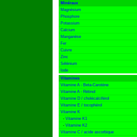
Minéraux
Magnésium
Phosphore
Potassium
Calcium
Manganèse
Fer
Cuivre
Zinc
Sélénium
Iode
Vitamines
Vitamine A - Beta-Carotène
Vitamine A - Rétinol
Vitamine D / cholécalciférol
Vitamine E / tocophérol
Vitamine K
-
Vitamine K1
-
Vitamine K2
Vitamine C / acide ascorbique