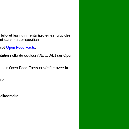
 Iglo
et les nutriments (protéines, glucides,
rent dans sa composition.
ojet
Open Food Facts
.
utritionnelle de couleur A/B/C/D/E) sur Open
he sur Open Food Facts et vérifier avec la
00g.
alimentaire :