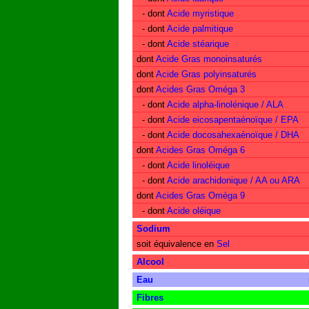
- dont
Acide myristique
- dont
Acide palmitique
- dont
Acide stéarique
dont
Acide Gras monoinsaturés
dont
Acide Gras polyinsaturés
dont
Acides Gras Oméga 3
- dont
Acide alpha-linolénique / ALA
- dont
Acide eicosapentaénoïque / EPA
- dont
Acide docosahexaénoïque / DHA
dont
Acides Gras Oméga 6
- dont
Acide linoléique
- dont
Acide arachidonique / AA ou ARA
dont
Acides Gras Oméga 9
- dont
Acide oléique
Sodium
soit équivalence en
Sel
Alcool
Eau
Fibres