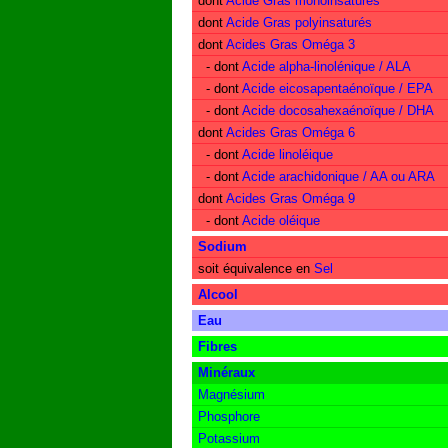
dont
Acide Gras monoinsaturés
dont
Acide Gras polyinsaturés
dont
Acides Gras Oméga 3
- dont
Acide alpha-linolénique / ALA
- dont
Acide eicosapentaénoïque / EPA
- dont
Acide docosahexaénoïque / DHA
dont
Acides Gras Oméga 6
- dont
Acide linoléique
- dont
Acide arachidonique / AA ou ARA
dont
Acides Gras Oméga 9
- dont
Acide oléique
Sodium
soit équivalence en
Sel
Alcool
Eau
Fibres
Minéraux
Magnésium
Phosphore
Potassium