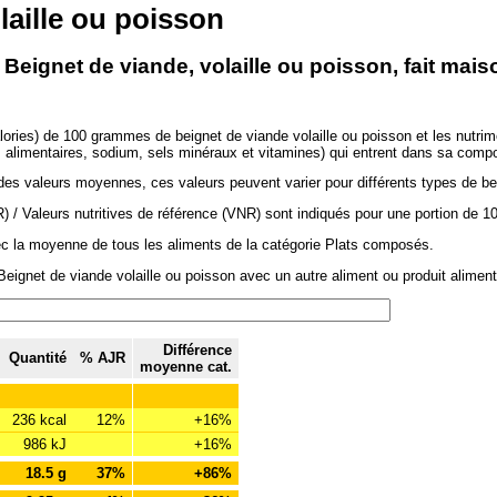
laille ou poisson
 Beignet de viande, volaille ou poisson, fait mais
lories) de 100 grammes de beignet de viande volaille ou poisson et les nutrim
es alimentaires, sodium, sels minéraux et vitamines) qui entrent dans sa compo
des valeurs moyennes, ces valeurs peuvent varier pour différents types de bei
/ Valeurs nutritives de référence (VNR) sont indiqués pour une portion de 1
ec la moyenne de tous les aliments de la catégorie Plats composés.
eignet de viande volaille ou poisson avec un autre aliment ou produit aliment
Différence
Quantité
% AJR
moyenne cat.
236 kcal
12%
+16%
986 kJ
+16%
18.5 g
37%
+86%