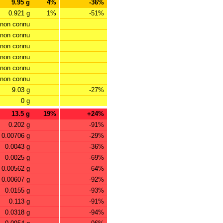
9.95 g
4%
-36%
0.921 g
1%
-51%
non connu
non connu
non connu
non connu
non connu
non connu
9.03 g
-27%
0 g
13.5 g
19%
+24%
0.202 g
-91%
0.00706 g
-29%
0.0043 g
-36%
0.0025 g
-69%
0.00562 g
-64%
0.00607 g
-92%
0.0155 g
-93%
0.113 g
-91%
0.0318 g
-94%