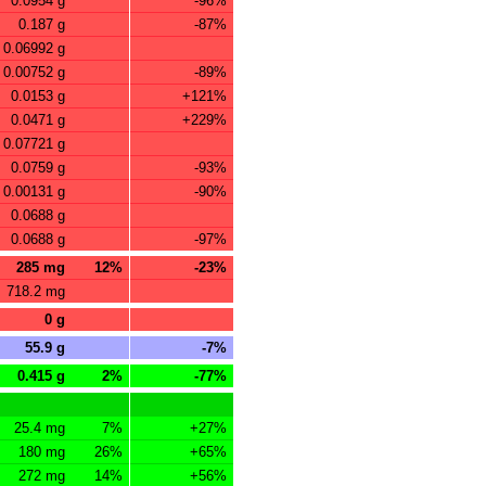
0.0954 g
-96%
0.187 g
-87%
0.06992 g
0.00752 g
-89%
0.0153 g
+121%
0.0471 g
+229%
0.07721 g
0.0759 g
-93%
0.00131 g
-90%
0.0688 g
0.0688 g
-97%
285 mg
12%
-23%
718.2 mg
0 g
55.9 g
-7%
0.415 g
2%
-77%
25.4 mg
7%
+27%
180 mg
26%
+65%
272 mg
14%
+56%