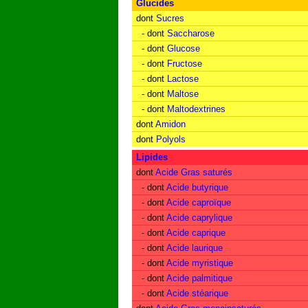
Glucides
dont
Sucres
- dont
Saccharose
- dont
Glucose
- dont
Fructose
- dont
Lactose
- dont
Maltose
- dont
Maltodextrines
dont
Amidon
dont
Polyols
Lipides
dont
Acide Gras saturés
- dont
Acide butyrique
- dont
Acide caproïque
- dont
Acide caprylique
- dont
Acide caprique
- dont
Acide laurique
- dont
Acide myristique
- dont
Acide palmitique
- dont
Acide stéarique