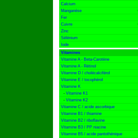
Calcium
Manganèse
Fer
Cuivre
Zinc
Sélénium
Iode
Vitamines
Vitamine A - Beta-Carotène
Vitamine A - Rétinol
Vitamine D / cholécalciférol
Vitamine E / tocophérol
Vitamine K
-
Vitamine K1
-
Vitamine K2
Vitamine C / acide ascorbique
Vitamine B1 / thiamine
Vitamine B2 / riboflavine
Vitamine B3 / PP niacine
Vitamine B5 / acide pantothénique