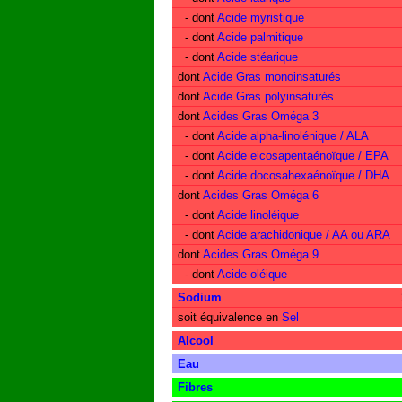
- dont
Acide myristique
- dont
Acide palmitique
- dont
Acide stéarique
dont
Acide Gras monoinsaturés
dont
Acide Gras polyinsaturés
dont
Acides Gras Oméga 3
- dont
Acide alpha-linolénique / ALA
- dont
Acide eicosapentaénoïque / EPA
- dont
Acide docosahexaénoïque / DHA
dont
Acides Gras Oméga 6
- dont
Acide linoléique
- dont
Acide arachidonique / AA ou ARA
dont
Acides Gras Oméga 9
- dont
Acide oléique
Sodium
soit équivalence en
Sel
Alcool
Eau
Fibres