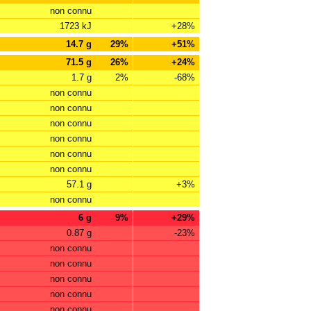
non connu
1723 kJ
+28%
14.7 g
29%
+51%
71.5 g
26%
+24%
1.7 g
2%
-68%
non connu
non connu
non connu
non connu
non connu
non connu
57.1 g
+3%
non connu
6 g
9%
+29%
0.87 g
-23%
non connu
non connu
non connu
non connu
non connu