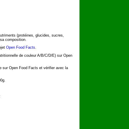
utriments (protéines, glucides, sucres,
 sa composition.
ojet
Open Food Facts
.
utritionnelle de couleur A/B/C/D/E) sur Open
he sur Open Food Facts et vérifier avec la
00g.
: