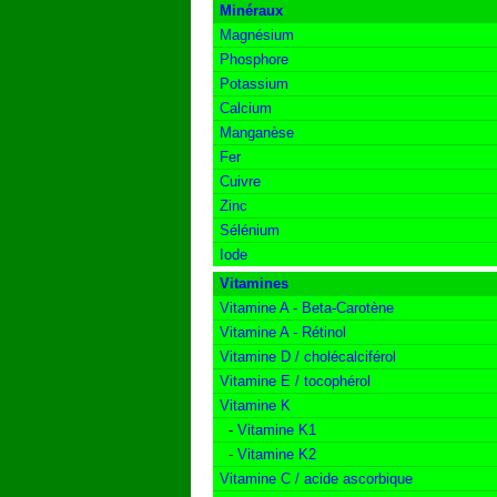
Minéraux
Magnésium
Phosphore
Potassium
Calcium
Manganèse
Fer
Cuivre
Zinc
Sélénium
Iode
Vitamines
Vitamine A - Beta-Carotène
Vitamine A - Rétinol
Vitamine D / cholécalciférol
Vitamine E / tocophérol
Vitamine K
-
Vitamine K1
-
Vitamine K2
Vitamine C / acide ascorbique