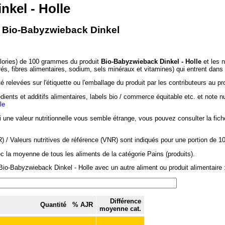
kel - Holle
 - Bio-Babyzwieback Dinkel
alories) de 100 grammes du produit
Bio-Babyzwieback Dinkel - Holle
et les n
rés, fibres alimentaires, sodium, sels minéraux et vitamines) qui entrent dans
 relevées sur l'étiquette ou l'emballage du produit par les contributeurs au pr
dients et additifs alimentaires, labels bio / commerce équitable etc. et note n
le
si une valeur nutritionnelle vous semble étrange, vous pouvez consulter la fic
/ Valeurs nutritives de référence (VNR) sont indiqués pour une portion de 1
c la moyenne de tous les aliments de la catégorie Pains (produits).
Bio-Babyzwieback Dinkel - Holle avec un autre aliment ou produit alimentaire 
Différence
Quantité
% AJR
moyenne cat.