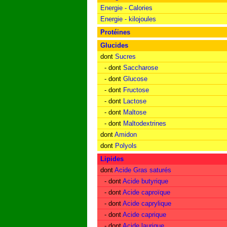
Energie - Calories
Energie - kilojoules
Protéines
Glucides
dont
Sucres
- dont
Saccharose
- dont
Glucose
- dont
Fructose
- dont
Lactose
- dont
Maltose
- dont
Maltodextrines
dont
Amidon
dont
Polyols
Lipides
dont
Acide Gras saturés
- dont
Acide butyrique
- dont
Acide caproïque
- dont
Acide caprylique
- dont
Acide caprique
- dont
Acide laurique