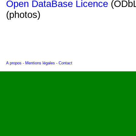
Open DataBase Licence
(ODbL
(photos)
A propos
-
Mentions légales
-
Contact