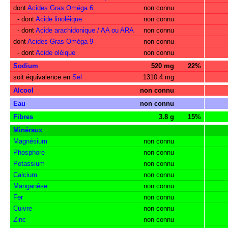
dont
Acides Gras Oméga 6
non connu
- dont
Acide linoléique
non connu
- dont
Acide arachidonique / AA ou ARA
non connu
dont
Acides Gras Oméga 9
non connu
- dont
Acide oléique
non connu
Sodium
520 mg
22%
soit équivalence en
Sel
1310.4 mg
Alcool
non connu
Eau
non connu
Fibres
3.8 g
15%
Minéraux
Magnésium
non connu
Phosphore
non connu
Potassium
non connu
Calcium
non connu
Manganèse
non connu
Fer
non connu
Cuivre
non connu
Zinc
non connu