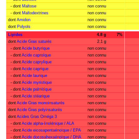
- dont
Maltose
non connu
- dont
Maltodextrines
non connu
dont
Amidon
non connu
dont
Polyols
non connu
Lipides
4.8 g
7%
dont
Acide Gras saturés
2.1 g
- dont
Acide butyrique
non connu
- dont
Acide caproïque
non connu
- dont
Acide caprylique
non connu
- dont
Acide caprique
non connu
- dont
Acide laurique
non connu
- dont
Acide myristique
non connu
- dont
Acide palmitique
non connu
- dont
Acide stéarique
non connu
dont
Acide Gras monoinsaturés
non connu
dont
Acide Gras polyinsaturés
non connu
dont
Acides Gras Oméga 3
non connu
- dont
Acide alpha-linolénique / ALA
non connu
- dont
Acide eicosapentaénoïque / EPA
non connu
- dont
Acide docosahexaénoïque / DHA
non connu