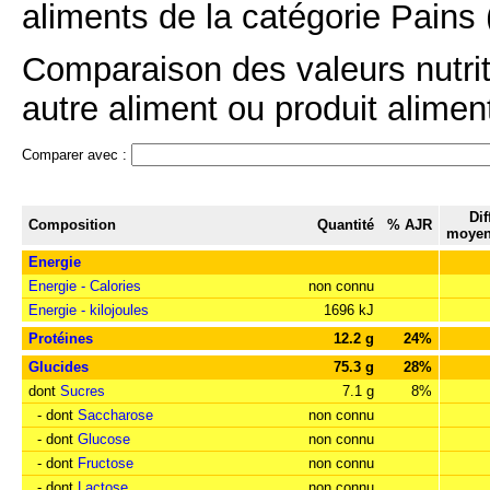
aliments de la catégorie Pains 
Comparaison des valeurs nutrit
autre aliment ou produit aliment
Comparer avec :
Dif
Composition
Quantité
% AJR
moyen
Energie
Energie - Calories
non connu
Energie - kilojoules
1696 kJ
Protéines
12.2 g
24%
Glucides
75.3 g
28%
dont
Sucres
7.1 g
8%
- dont
Saccharose
non connu
- dont
Glucose
non connu
- dont
Fructose
non connu
- dont
Lactose
non connu