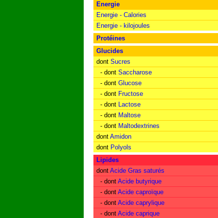
Energie
Energie - Calories
Energie - kilojoules
Protéines
Glucides
dont
Sucres
- dont
Saccharose
- dont
Glucose
- dont
Fructose
- dont
Lactose
- dont
Maltose
- dont
Maltodextrines
dont
Amidon
dont
Polyols
Lipides
dont
Acide Gras saturés
- dont
Acide butyrique
- dont
Acide caproïque
- dont
Acide caprylique
- dont
Acide caprique