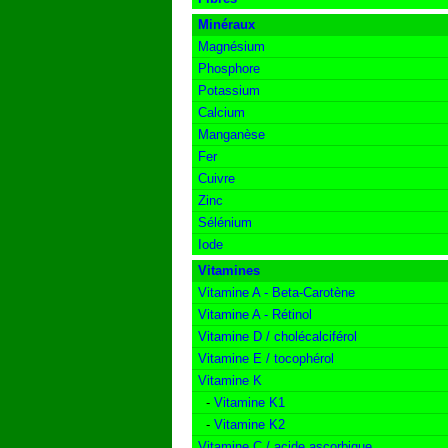
Minéraux
Magnésium
Phosphore
Potassium
Calcium
Manganèse
Fer
Cuivre
Zinc
Sélénium
Iode
Vitamines
Vitamine A - Beta-Carotène
Vitamine A - Rétinol
Vitamine D / cholécalciférol
Vitamine E / tocophérol
Vitamine K
-
Vitamine K1
-
Vitamine K2
Vitamine C / acide ascorbique