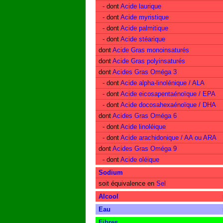
- dont
Acide laurique
- dont
Acide myristique
- dont
Acide palmitique
- dont
Acide stéarique
dont
Acide Gras monoinsaturés
dont
Acide Gras polyinsaturés
dont
Acides Gras Oméga 3
- dont
Acide alpha-linolénique / ALA
- dont
Acide eicosapentaénoïque / EPA
- dont
Acide docosahexaénoïque / DHA
dont
Acides Gras Oméga 6
- dont
Acide linoléique
- dont
Acide arachidonique / AA ou ARA
dont
Acides Gras Oméga 9
- dont
Acide oléique
Sodium
soit équivalence en
Sel
Alcool
Eau
Fibres