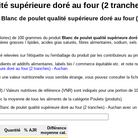
ité supérieure doré au four (2 tranch
 Blanc de poulet qualité supérieure doré au four 
alories) de 100 grammes du produit
Blanc de poulet qualité supérieure doré
ières grasses / lipides, acides gras saturés, fibres alimentaires, sodium, sel
 relevées sur l'étiquette ou l'emballage du produit par les contributeurs au pr
dients et additifs alimentaires, labels bio / commerce équitable etc. et note n
eure doré au four (2 tranches) - Auchan
si une valeur nutritionnelle vous semble étrange, vous pouvez consulter la fic
/ Valeurs nutritives de référence (VNR) sont indiqués pour une portion de 1
c la moyenne de tous les aliments de la catégorie Poulets (produits).
lanc de poulet qualité supérieure doré au four (2 tranches) - Auchan avec un a
Différence
Quantité
% AJR
moyenne cat.