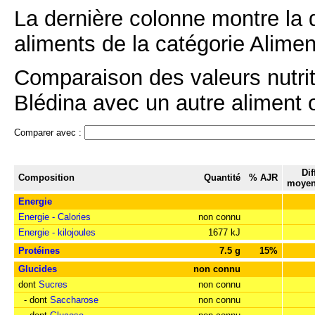
La dernière colonne montre la 
aliments de la catégorie Alimen
Comparaison des valeurs nutrit
Blédina avec un autre aliment o
Comparer avec :
Dif
Composition
Quantité
% AJR
moyen
Energie
Energie - Calories
non connu
Energie - kilojoules
1677 kJ
Protéines
7.5 g
15%
Glucides
non connu
dont
Sucres
non connu
- dont
Saccharose
non connu