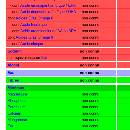
- dont
Acide eicosapentaénoïque / EPA
non connu
- dont
Acide docosahexaénoïque / DHA
non connu
dont
Acides Gras Oméga 6
non connu
- dont
Acide linoléique
non connu
- dont
Acide arachidonique / AA ou ARA
non connu
dont
Acides Gras Oméga 9
non connu
- dont
Acide oléique
non connu
Sodium
non connu
soit équivalence en
Sel
non connu
Alcool
non connu
Eau
non connu
Fibres
non connu
Minéraux
Magnésium
non connu
Phosphore
non connu
Potassium
non connu
Calcium
non connu
Manganèse
non connu
Fer
non connu