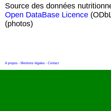
Source des données nutritionne
Open DataBase Licence
(ODbL
(photos)
A propos
-
Mentions légales
-
Contact