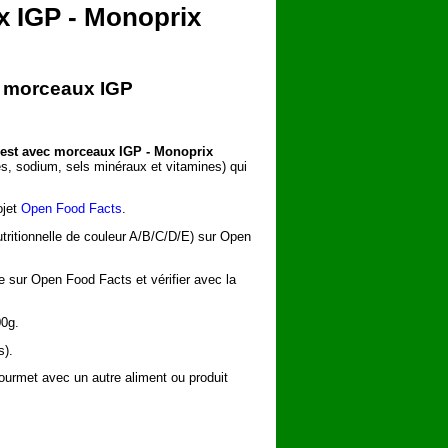
x IGP - Monoprix
c morceaux IGP
est avec morceaux IGP - Monoprix
res, sodium, sels minéraux et vitamines) qui
ojet
Open Food Facts
.
utritionnelle de couleur A/B/C/D/E) sur Open
he sur Open Food Facts et vérifier avec la
00g.
s).
urmet avec un autre aliment ou produit