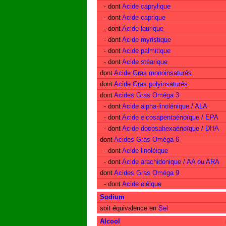
- dont
Acide caprylique
- dont
Acide caprique
- dont
Acide laurique
- dont
Acide myristique
- dont
Acide palmitique
- dont
Acide stéarique
dont
Acide Gras monoinsaturés
dont
Acide Gras polyinsaturés
dont
Acides Gras Oméga 3
- dont
Acide alpha-linolénique / ALA
- dont
Acide eicosapentaénoïque / EPA
- dont
Acide docosahexaénoïque / DHA
dont
Acides Gras Oméga 6
- dont
Acide linoléique
- dont
Acide arachidonique / AA ou ARA
dont
Acides Gras Oméga 9
- dont
Acide oléique
Sodium
soit équivalence en
Sel
Alcool