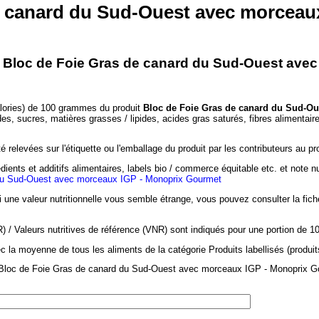
e canard du Sud-Ouest avec morceau
 - Bloc de Foie Gras de canard du Sud-Ouest ave
alories) de 100 grammes du produit
Bloc de Foie Gras de canard du Sud-Ou
des, sucres, matières grasses / lipides, acides gras saturés, fibres alimentai
 relevées sur l'étiquette ou l'emballage du produit par les contributeurs au pr
dients et additifs alimentaires, labels bio / commerce équitable etc. et note n
du Sud-Ouest avec morceaux IGP - Monoprix Gourmet
si une valeur nutritionnelle vous semble étrange, vous pouvez consulter la fic
/ Valeurs nutritives de référence (VNR) sont indiqués pour une portion de 1
c la moyenne de tous les aliments de la catégorie Produits labellisés (produit
 Bloc de Foie Gras de canard du Sud-Ouest avec morceaux IGP - Monoprix Go