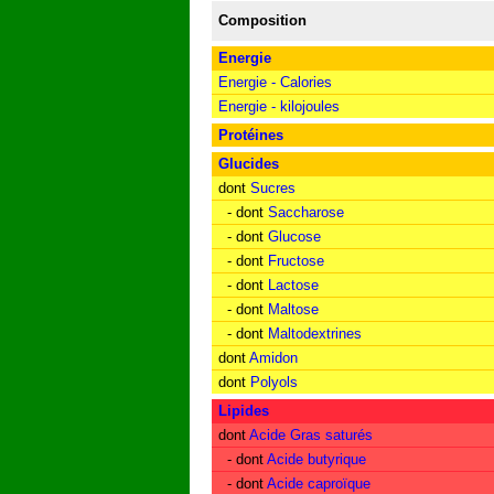
Composition
Energie
Energie - Calories
Energie - kilojoules
Protéines
Glucides
dont
Sucres
- dont
Saccharose
- dont
Glucose
- dont
Fructose
- dont
Lactose
- dont
Maltose
- dont
Maltodextrines
dont
Amidon
dont
Polyols
Lipides
dont
Acide Gras saturés
- dont
Acide butyrique
- dont
Acide caproïque