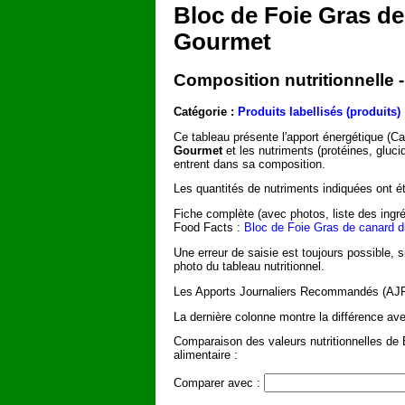
Bloc de Foie Gras d
Gourmet
Composition nutritionnelle
Catégorie :
Produits labellisés (produits)
Ce tableau présente l'apport énergétique (C
Gourmet
et les nutriments (protéines, gluci
entrent dans sa composition.
Les quantités de nutriments indiquées ont été
Fiche complète (avec photos, liste des ingré
Food Facts :
Bloc de Foie Gras de canard 
Une erreur de saisie est toujours possible, 
photo du tableau nutritionnel.
Les Apports Journaliers Recommandés (AJR) 
La dernière colonne montre la différence ave
Comparaison des valeurs nutritionnelles de
alimentaire :
Comparer avec :