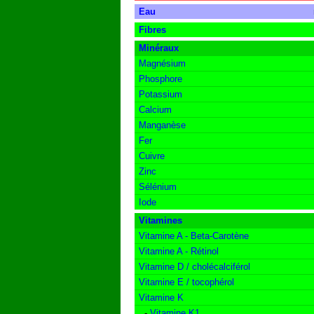
Eau
Fibres
Minéraux
Magnésium
Phosphore
Potassium
Calcium
Manganèse
Fer
Cuivre
Zinc
Sélénium
Iode
Vitamines
Vitamine A - Beta-Carotène
Vitamine A - Rétinol
Vitamine D / cholécalciférol
Vitamine E / tocophérol
Vitamine K
-
Vitamine K1