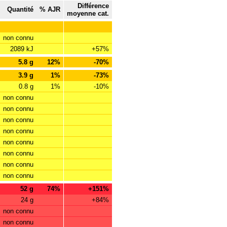
Différence
Quantité
% AJR
moyenne cat.
non connu
2089 kJ
+57%
5.8 g
12%
-70%
3.9 g
1%
-73%
0.8 g
1%
-10%
non connu
non connu
non connu
non connu
non connu
non connu
non connu
non connu
52 g
74%
+151%
24 g
+84%
non connu
non connu