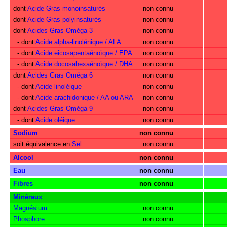
dont
Acide Gras monoinsaturés
non connu
dont
Acide Gras polyinsaturés
non connu
dont
Acides Gras Oméga 3
non connu
- dont
Acide alpha-linolénique / ALA
non connu
- dont
Acide eicosapentaénoïque / EPA
non connu
- dont
Acide docosahexaénoïque / DHA
non connu
dont
Acides Gras Oméga 6
non connu
- dont
Acide linoléique
non connu
- dont
Acide arachidonique / AA ou ARA
non connu
dont
Acides Gras Oméga 9
non connu
- dont
Acide oléique
non connu
Sodium
non connu
soit équivalence en
Sel
non connu
Alcool
non connu
Eau
non connu
Fibres
non connu
Minéraux
Magnésium
non connu
Phosphore
non connu