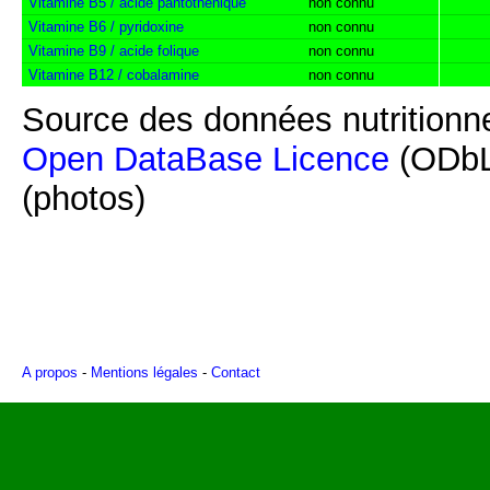
Vitamine B5 / acide pantothénique
non connu
Vitamine B6 / pyridoxine
non connu
Vitamine B9 / acide folique
non connu
Vitamine B12 / cobalamine
non connu
Source des données nutritionne
Open DataBase Licence
(ODbL
(photos)
A propos
-
Mentions légales
-
Contact