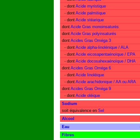
- dont
Acide myristique
- dont
Acide palmitique
- dont
Acide stéarique
dont
Acide Gras monoinsaturés
dont
Acide Gras polyinsaturés
dont
Acides Gras Oméga 3
- dont
Acide alpha-linolénique / ALA
- dont
Acide eicosapentaénoïque / EPA
- dont
Acide docosahexaénoïque / DHA
dont
Acides Gras Oméga 6
- dont
Acide linoléique
- dont
Acide arachidonique / AA ou ARA
dont
Acides Gras Oméga 9
- dont
Acide oléique
Sodium
soit équivalence en
Sel
Alcool
Eau
Fibres