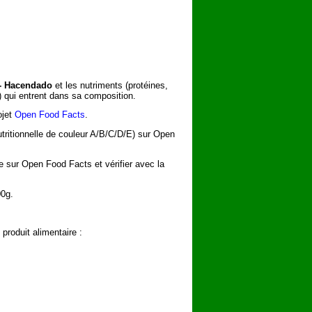
 - Hacendado
et les nutriments (protéines,
) qui entrent dans sa composition.
ojet
Open Food Facts
.
utritionnelle de couleur A/B/C/D/E) sur Open
he sur Open Food Facts et vérifier avec la
00g.
roduit alimentaire :