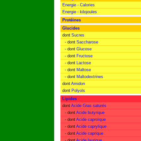
Energie - Calories
Energie - kilojoules
Protéines
Glucides
dont
Sucres
- dont
Saccharose
- dont
Glucose
- dont
Fructose
- dont
Lactose
- dont
Maltose
- dont
Maltodextrines
dont
Amidon
dont
Polyols
Lipides
dont
Acide Gras saturés
- dont
Acide butyrique
- dont
Acide caproïque
- dont
Acide caprylique
- dont
Acide caprique
- dont
Acide laurique