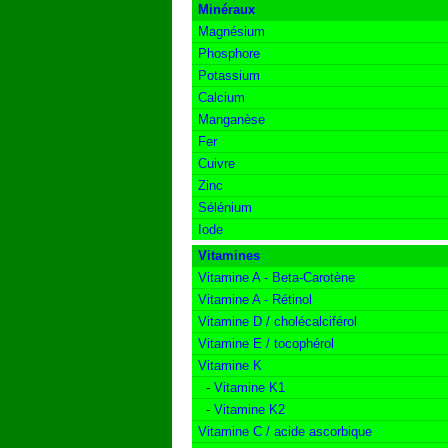
Minéraux
Magnésium
Phosphore
Potassium
Calcium
Manganèse
Fer
Cuivre
Zinc
Sélénium
Iode
Vitamines
Vitamine A - Beta-Carotène
Vitamine A - Rétinol
Vitamine D / cholécalciférol
Vitamine E / tocophérol
Vitamine K
-
Vitamine K1
-
Vitamine K2
Vitamine C / acide ascorbique