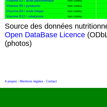
Vitamine B5 / acide pantothénique
non connu
Vitamine B6 / pyridoxine
non connu
Vitamine B9 / acide folique
non connu
Vitamine B12 / cobalamine
non connu
Source des données nutritionne
Open DataBase Licence
(ODbL
(photos)
A propos
-
Mentions légales
-
Contact