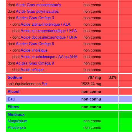
dont
Acide Gras monoinsaturés
non connu
dont
Acide Gras polyinsaturés
non connu
dont
Acides Gras Oméga 3
non connu
- dont
Acide alpha-linolénique / ALA
non connu
- dont
Acide eicosapentaénoïque / EPA
non connu
- dont
Acide docosahexaénoïque / DHA
non connu
dont
Acides Gras Oméga 6
non connu
- dont
Acide linoléique
non connu
- dont
Acide arachidonique / AA ou ARA
non connu
dont
Acides Gras Oméga 9
non connu
- dont
Acide oléique
non connu
Sodium
787 mg
33%
soit équivalence en
Sel
1983.24 mg
Alcool
non connu
Eau
non connu
Fibres
non connu
Minéraux
Magnésium
non connu
Phosphore
non connu