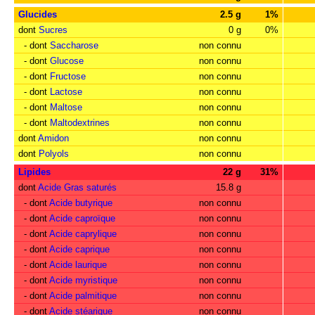
Glucides
2.5 g
1%
dont
Sucres
0 g
0%
- dont
Saccharose
non connu
- dont
Glucose
non connu
- dont
Fructose
non connu
- dont
Lactose
non connu
- dont
Maltose
non connu
- dont
Maltodextrines
non connu
dont
Amidon
non connu
dont
Polyols
non connu
Lipides
22 g
31%
dont
Acide Gras saturés
15.8 g
- dont
Acide butyrique
non connu
- dont
Acide caproïque
non connu
- dont
Acide caprylique
non connu
- dont
Acide caprique
non connu
- dont
Acide laurique
non connu
- dont
Acide myristique
non connu
- dont
Acide palmitique
non connu
- dont
Acide stéarique
non connu