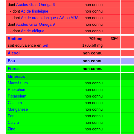
dont
Acides Gras Oméga 6
non connu
- dont
Acide linoléique
non connu
- dont
Acide arachidonique / AA ou ARA
non connu
dont
Acides Gras Oméga 9
non connu
- dont
Acide oléique
non connu
Sodium
709 mg
30%
soit équivalence en
Sel
1786.68 mg
Alcool
non connu
Eau
non connu
Fibres
non connu
Minéraux
Magnésium
non connu
Phosphore
non connu
Potassium
non connu
Calcium
non connu
Manganèse
non connu
Fer
non connu
Cuivre
non connu
Zinc
non connu