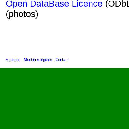
Open DataBase Licence
(ODbL
(photos)
A propos
-
Mentions légales
-
Contact