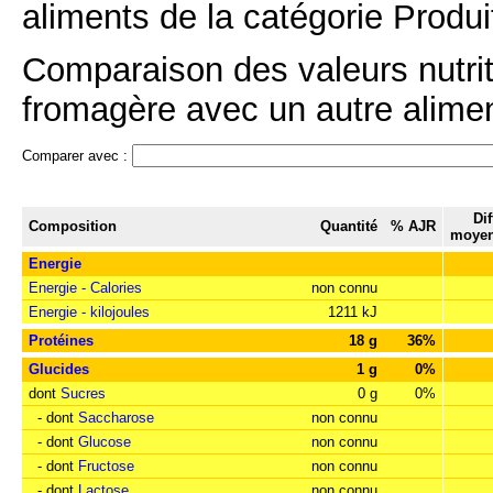
aliments de la catégorie Produit
Comparaison des valeurs nutri
fromagère avec un autre aliment
Comparer avec :
Di
Composition
Quantité
% AJR
moyen
Energie
Energie - Calories
non connu
Energie - kilojoules
1211 kJ
Protéines
18 g
36%
Glucides
1 g
0%
dont
Sucres
0 g
0%
- dont
Saccharose
non connu
- dont
Glucose
non connu
- dont
Fructose
non connu
- dont
Lactose
non connu