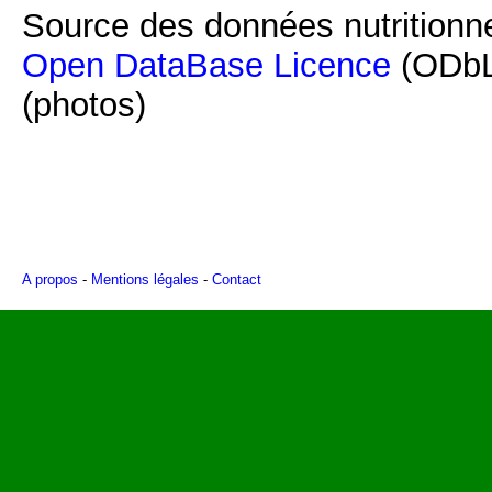
Source des données nutritionne
Open DataBase Licence
(ODbL
(photos)
A propos
-
Mentions légales
-
Contact