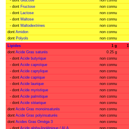
- dont
Glucose
non connu
- dont
Fructose
non connu
- dont
Lactose
non connu
- dont
Maltose
non connu
- dont
Maltodextrines
non connu
dont
Amidon
non connu
dont
Polyols
non connu
Lipides
1 g
dont
Acide Gras saturés
0.25 g
- dont
Acide butyrique
non connu
- dont
Acide caproïque
non connu
- dont
Acide caprylique
non connu
- dont
Acide caprique
non connu
- dont
Acide laurique
non connu
- dont
Acide myristique
non connu
- dont
Acide palmitique
non connu
- dont
Acide stéarique
non connu
dont
Acide Gras monoinsaturés
non connu
dont
Acide Gras polyinsaturés
non connu
dont
Acides Gras Oméga 3
non connu
- dont
Acide alpha-linolénique / ALA
non connu