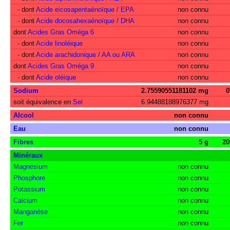
- dont
Acide eicosapentaénoïque / EPA
non connu
- dont
Acide docosahexaénoïque / DHA
non connu
dont
Acides Gras Oméga 6
non connu
- dont
Acide linoléique
non connu
- dont
Acide arachidonique / AA ou ARA
non connu
dont
Acides Gras Oméga 9
non connu
- dont
Acide oléique
non connu
Sodium
2.75590551181102 mg
soit équivalence en
Sel
6.94488188976377 mg
Alcool
non connu
Eau
non connu
Fibres
5 g
2
Minéraux
Magnésium
non connu
Phosphore
non connu
Potassium
non connu
Calcium
non connu
Manganèse
non connu
Fer
non connu