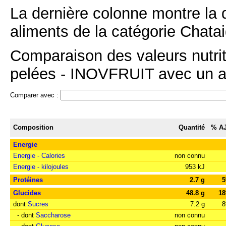
La dernière colonne montre la 
aliments de la catégorie Chatai
Comparaison des valeurs nutrit
pelées - INOVFRUIT avec un aut
Comparer avec :
Composition
Quantité
% A
Energie
Energie - Calories
non connu
Energie - kilojoules
953 kJ
Protéines
2.7 g
Glucides
48.8 g
1
dont
Sucres
7.2 g
- dont
Saccharose
non connu