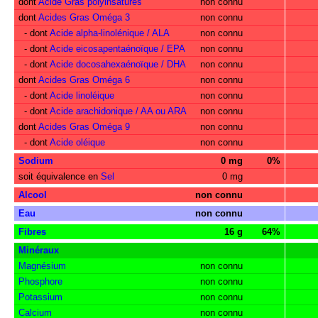
dont
Acide Gras polyinsaturés
non connu
dont
Acides Gras Oméga 3
non connu
- dont
Acide alpha-linolénique / ALA
non connu
- dont
Acide eicosapentaénoïque / EPA
non connu
- dont
Acide docosahexaénoïque / DHA
non connu
dont
Acides Gras Oméga 6
non connu
- dont
Acide linoléique
non connu
- dont
Acide arachidonique / AA ou ARA
non connu
dont
Acides Gras Oméga 9
non connu
- dont
Acide oléique
non connu
Sodium
0 mg
0%
soit équivalence en
Sel
0 mg
Alcool
non connu
Eau
non connu
Fibres
16 g
64%
Minéraux
Magnésium
non connu
Phosphore
non connu
Potassium
non connu
Calcium
non connu