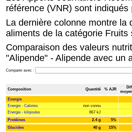
référence (VNR) sont indiqués 
La dernière colonne montre la 
aliments de la catégorie Fruits 
Comparaison des valeurs nutri
"Alipende" - Alipende avec un a
Comparer avec :
Dif
Composition
Quantité
% AJR
moyen
Energie
Energie - Calories
non connu
Energie - kilojoules
867 kJ
Protéines
2.4 g
5%
Glucides
40 g
15%