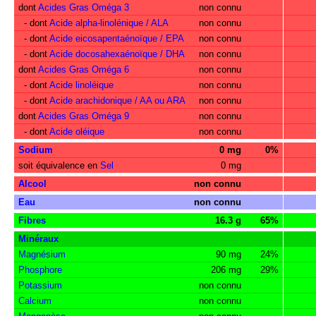
dont
Acides Gras Oméga 3
non connu
- dont
Acide alpha-linolénique / ALA
non connu
- dont
Acide eicosapentaénoïque / EPA
non connu
- dont
Acide docosahexaénoïque / DHA
non connu
dont
Acides Gras Oméga 6
non connu
- dont
Acide linoléique
non connu
- dont
Acide arachidonique / AA ou ARA
non connu
dont
Acides Gras Oméga 9
non connu
- dont
Acide oléique
non connu
Sodium
0 mg
0%
soit équivalence en
Sel
0 mg
Alcool
non connu
Eau
non connu
Fibres
16.3 g
65%
Minéraux
Magnésium
90 mg
24%
Phosphore
206 mg
29%
Potassium
non connu
Calcium
non connu