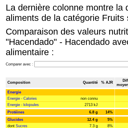
La dernière colonne montre la 
aliments de la catégorie Fruits 
Comparaison des valeurs nutrit
"Hacendado" - Hacendado avec 
alimentaire :
Comparer avec :
Dif
Composition
Quantité
% AJR
moyen
Energie
Energie - Calories
non connu
Energie - kilojoules
2713 kJ
Protéines
6.8 g
14%
Glucides
12.4 g
5%
dont
Sucres
7.3 g
8%