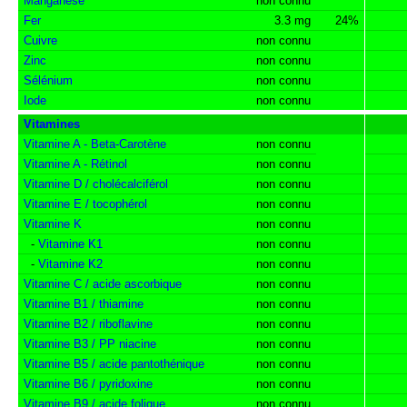
Manganèse
non connu
Fer
3.3 mg
24%
Cuivre
non connu
Zinc
non connu
Sélénium
non connu
Iode
non connu
Vitamines
Vitamine A - Beta-Carotène
non connu
Vitamine A - Rétinol
non connu
Vitamine D / cholécalciférol
non connu
Vitamine E / tocophérol
non connu
Vitamine K
non connu
-
Vitamine K1
non connu
-
Vitamine K2
non connu
Vitamine C / acide ascorbique
non connu
Vitamine B1 / thiamine
non connu
Vitamine B2 / riboflavine
non connu
Vitamine B3 / PP niacine
non connu
Vitamine B5 / acide pantothénique
non connu
Vitamine B6 / pyridoxine
non connu
Vitamine B9 / acide folique
non connu