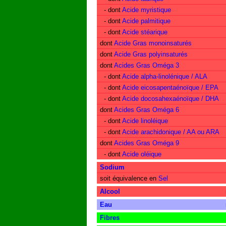
- dont
Acide myristique
- dont
Acide palmitique
- dont
Acide stéarique
dont
Acide Gras monoinsaturés
dont
Acide Gras polyinsaturés
dont
Acides Gras Oméga 3
- dont
Acide alpha-linolénique / ALA
- dont
Acide eicosapentaénoïque / EPA
- dont
Acide docosahexaénoïque / DHA
dont
Acides Gras Oméga 6
- dont
Acide linoléique
- dont
Acide arachidonique / AA ou ARA
dont
Acides Gras Oméga 9
- dont
Acide oléique
Sodium
soit équivalence en
Sel
Alcool
Eau
Fibres