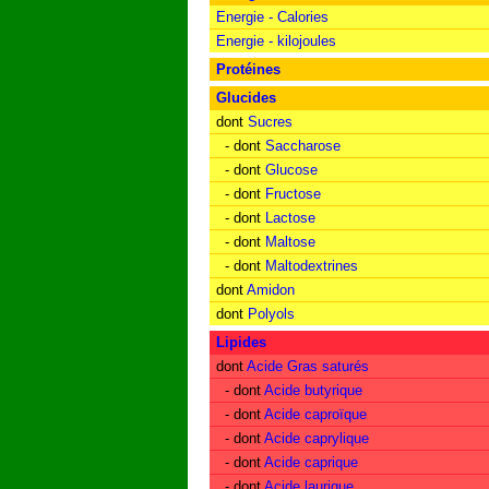
Energie - Calories
Energie - kilojoules
Protéines
Glucides
dont
Sucres
- dont
Saccharose
- dont
Glucose
- dont
Fructose
- dont
Lactose
- dont
Maltose
- dont
Maltodextrines
dont
Amidon
dont
Polyols
Lipides
dont
Acide Gras saturés
- dont
Acide butyrique
- dont
Acide caproïque
- dont
Acide caprylique
- dont
Acide caprique
- dont
Acide laurique