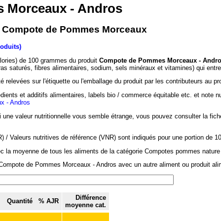
 Morceaux - Andros
e - Compote de Pommes Morceaux
oduits)
alories) de 100 grammes du produit
Compote de Pommes Morceaux - Andr
ras saturés, fibres alimentaires, sodium, sels minéraux et vitamines) qui ent
 relevées sur l'étiquette ou l'emballage du produit par les contributeurs au pr
dients et additifs alimentaires, labels bio / commerce équitable etc. et note n
 - Andros
si une valeur nutritionnelle vous semble étrange, vous pouvez consulter la fic
/ Valeurs nutritives de référence (VNR) sont indiqués pour une portion de 1
vec la moyenne de tous les aliments de la catégorie Compotes pommes nature 
 Compote de Pommes Morceaux - Andros avec un autre aliment ou produit alim
Différence
Quantité
% AJR
moyenne cat.