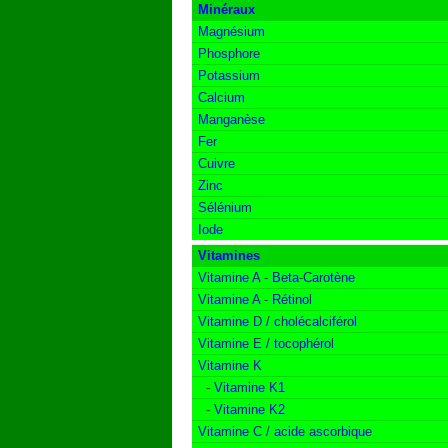
Minéraux
Magnésium
Phosphore
Potassium
Calcium
Manganèse
Fer
Cuivre
Zinc
Sélénium
Iode
Vitamines
Vitamine A - Beta-Carotène
Vitamine A - Rétinol
Vitamine D / cholécalciférol
Vitamine E / tocophérol
Vitamine K
-
Vitamine K1
-
Vitamine K2
Vitamine C / acide ascorbique