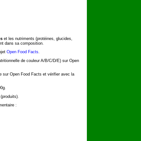
os
et les nutriments (protéines, glucides,
rent dans sa composition.
ojet
Open Food Facts
.
utritionnelle de couleur A/B/C/D/E) sur Open
he sur Open Food Facts et vérifier avec la
00g.
(produits).
entaire :