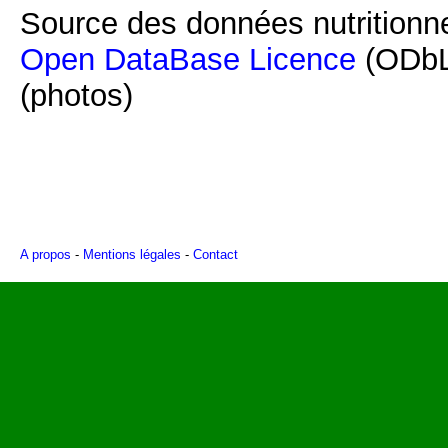
Source des données nutritionne
Open DataBase Licence
(ODbL
(photos)
A propos
-
Mentions légales
-
Contact