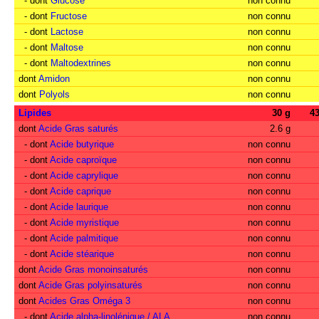
- dont
Glucose
non connu
- dont
Fructose
non connu
- dont
Lactose
non connu
- dont
Maltose
non connu
- dont
Maltodextrines
non connu
dont
Amidon
non connu
dont
Polyols
non connu
Lipides
30 g
4
dont
Acide Gras saturés
2.6 g
- dont
Acide butyrique
non connu
- dont
Acide caproïque
non connu
- dont
Acide caprylique
non connu
- dont
Acide caprique
non connu
- dont
Acide laurique
non connu
- dont
Acide myristique
non connu
- dont
Acide palmitique
non connu
- dont
Acide stéarique
non connu
dont
Acide Gras monoinsaturés
non connu
dont
Acide Gras polyinsaturés
non connu
dont
Acides Gras Oméga 3
non connu
- dont
Acide alpha-linolénique / ALA
non connu