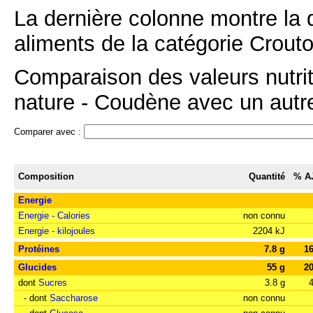
La dernière colonne montre la 
aliments de la catégorie Crouto
Comparaison des valeurs nutrit
nature - Coudène avec un autre 
Comparer avec :
Composition
Quantité
% A
Energie
Energie - Calories
non connu
Energie - kilojoules
2204 kJ
Protéines
7.8 g
1
Glucides
55 g
2
dont
Sucres
3.8 g
- dont
Saccharose
non connu