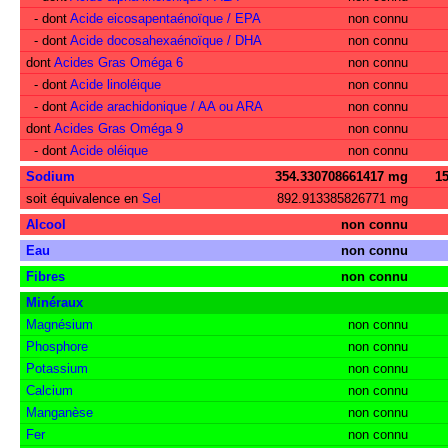
- dont
Acide eicosapentaénoïque / EPA
non connu
- dont
Acide docosahexaénoïque / DHA
non connu
dont
Acides Gras Oméga 6
non connu
- dont
Acide linoléique
non connu
- dont
Acide arachidonique / AA ou ARA
non connu
dont
Acides Gras Oméga 9
non connu
- dont
Acide oléique
non connu
Sodium
354.330708661417 mg
1
soit équivalence en
Sel
892.913385826771 mg
Alcool
non connu
Eau
non connu
Fibres
non connu
Minéraux
Magnésium
non connu
Phosphore
non connu
Potassium
non connu
Calcium
non connu
Manganèse
non connu
Fer
non connu