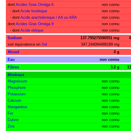
dont
Acides Gras Oméga 6
non connu
- dont
Acide linoléique
non connu
- dont
Acide arachidonique / AA ou ARA
non connu
dont
Acides Gras Oméga 9
non connu
- dont
Acide oléique
non connu
Sodium
137.795275590551 mg
soit équivalence en
Sel
347.244094488189 mg
Alcool
0 g
Eau
non connu
Fibres
3.2 g
1
Minéraux
Magnésium
non connu
Phosphore
non connu
Potassium
non connu
Calcium
non connu
Manganèse
non connu
Fer
non connu
Cuivre
non connu
Zinc
non connu