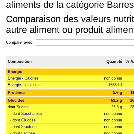
aliments de la catégorie Barres
Comparaison des valeurs nutrit
autre aliment ou produit aliment
Comparer avec :
Composition
Quantité
% A
Energie
Energie - Calories
non connu
Energie - kilojoules
1653 kJ
Protéines
5.6 g
1
Glucides
69.2 g
2
dont
Sucres
25.6 g
2
- dont
Saccharose
non connu
- dont
Glucose
non connu
- dont
Fructose
non connu
- dont
Lactose
non connu