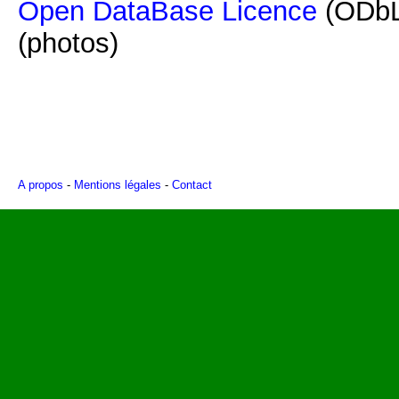
Open DataBase Licence
(ODbL
(photos)
A propos
-
Mentions légales
-
Contact