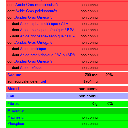
dont
Acide Gras monoinsaturés
non connu
dont
Acide Gras polyinsaturés
non connu
dont
Acides Gras Oméga 3
non connu
- dont
Acide alpha-linolénique / ALA
non connu
- dont
Acide eicosapentaénoïque / EPA
non connu
- dont
Acide docosahexaénoïque / DHA
non connu
dont
Acides Gras Oméga 6
non connu
- dont
Acide linoléique
non connu
- dont
Acide arachidonique / AA ou ARA
non connu
dont
Acides Gras Oméga 9
non connu
- dont
Acide oléique
non connu
Sodium
700 mg
29%
soit équivalence en
Sel
1764 mg
Alcool
non connu
Eau
non connu
Fibres
0 g
0%
Minéraux
Magnésium
non connu
Phosphore
non connu