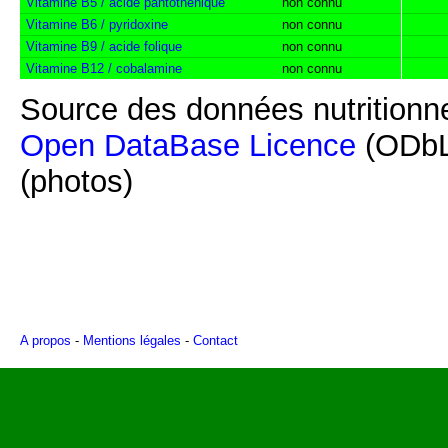
Vitamine B5 / acide pantothénique
non connu
Vitamine B6 / pyridoxine
non connu
Vitamine B9 / acide folique
non connu
Vitamine B12 / cobalamine
non connu
Source des données nutritionne
Open DataBase Licence
(ODbL
(photos)
A propos
-
Mentions légales
-
Contact