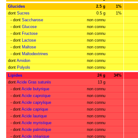
Glucides
2.5 g
1%
dont
Sucres
0.5 g
1%
- dont
Saccharose
non connu
- dont
Glucose
non connu
- dont
Fructose
non connu
- dont
Lactose
non connu
- dont
Maltose
non connu
- dont
Maltodextrines
non connu
dont
Amidon
non connu
dont
Polyols
non connu
Lipides
24 g
34%
dont
Acide Gras saturés
13 g
- dont
Acide butyrique
non connu
- dont
Acide caproïque
non connu
- dont
Acide caprylique
non connu
- dont
Acide caprique
non connu
- dont
Acide laurique
non connu
- dont
Acide myristique
non connu
- dont
Acide palmitique
non connu
- dont
Acide stéarique
non connu