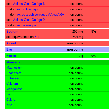
dont
Acides Gras Oméga 6
non connu
- dont
Acide linoléique
non connu
- dont
Acide arachidonique / AA ou ARA
non connu
dont
Acides Gras Oméga 9
non connu
- dont
Acide oléique
non connu
Sodium
200 mg
8%
soit équivalence en
Sel
504 mg
Alcool
non connu
Eau
non connu
Fibres
0 g
0%
Minéraux
Magnésium
non connu
Phosphore
non connu
Potassium
non connu
Calcium
non connu
Manganèse
non connu
Fer
non connu
Cuivre
non connu
Zinc
non connu