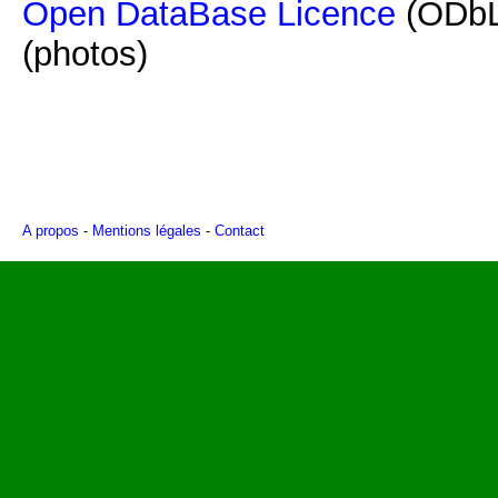
Open DataBase Licence
(ODbL
(photos)
A propos
-
Mentions légales
-
Contact