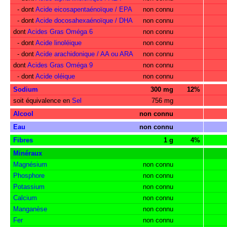
- dont
Acide eicosapentaénoïque / EPA
non connu
- dont
Acide docosahexaénoïque / DHA
non connu
dont
Acides Gras Oméga 6
non connu
- dont
Acide linoléique
non connu
- dont
Acide arachidonique / AA ou ARA
non connu
dont
Acides Gras Oméga 9
non connu
- dont
Acide oléique
non connu
Sodium
300 mg
12%
soit équivalence en
Sel
756 mg
Alcool
non connu
Eau
non connu
Fibres
1 g
4%
Minéraux
Magnésium
non connu
Phosphore
non connu
Potassium
non connu
Calcium
non connu
Manganèse
non connu
Fer
non connu