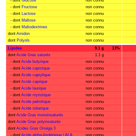
- dont
Glucose
non connu
- dont
Fructose
non connu
- dont
Lactose
non connu
- dont
Maltose
non connu
- dont
Maltodextrines
non connu
dont
Amidon
non connu
dont
Polyols
non connu
Lipides
9.1 g
13%
dont
Acide Gras saturés
1.1 g
- dont
Acide butyrique
non connu
- dont
Acide caproïque
non connu
- dont
Acide caprylique
non connu
- dont
Acide caprique
non connu
- dont
Acide laurique
non connu
- dont
Acide myristique
non connu
- dont
Acide palmitique
non connu
- dont
Acide stéarique
non connu
dont
Acide Gras monoinsaturés
non connu
dont
Acide Gras polyinsaturés
non connu
dont
Acides Gras Oméga 3
non connu
- dont
Acide alpha-linolénique / ALA
non connu