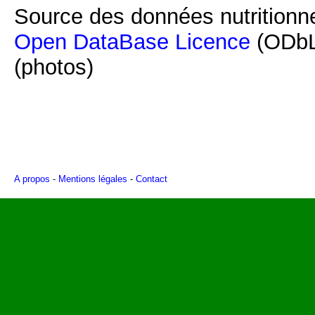
Source des données nutritionne
Open DataBase Licence
(ODbL
(photos)
A propos
-
Mentions légales
-
Contact