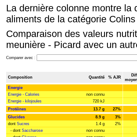
La dernière colonne montre la 
aliments de la catégorie Colins 
Comparaison des valeurs nutriti
meunière - Picard avec un autre
Comparer avec :
Dif
Composition
Quantité
% AJR
moyen
Energie
Energie - Calories
non connu
Energie - kilojoules
720 kJ
Protéines
13.7 g
27%
Glucides
8.9 g
3%
dont
Sucres
1.4 g
2%
- dont
Saccharose
non connu