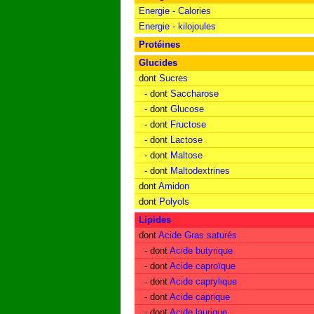
Energie - Calories
Energie - kilojoules
Protéines
Glucides
dont
Sucres
- dont
Saccharose
- dont
Glucose
- dont
Fructose
- dont
Lactose
- dont
Maltose
- dont
Maltodextrines
dont
Amidon
dont
Polyols
Lipides
dont
Acide Gras saturés
- dont
Acide butyrique
- dont
Acide caproïque
- dont
Acide caprylique
- dont
Acide caprique
- dont
Acide laurique