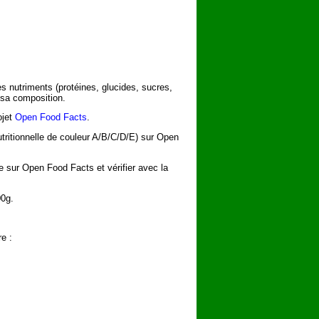
es nutriments (protéines, glucides, sucres,
 sa composition.
ojet
Open Food Facts
.
utritionnelle de couleur A/B/C/D/E) sur Open
he sur Open Food Facts et vérifier avec la
00g.
e :