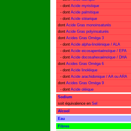
- dont
Acide myristique
- dont
Acide palmitique
- dont
Acide stéarique
dont
Acide Gras monoinsaturés
dont
Acide Gras polyinsaturés
dont
Acides Gras Oméga 3
- dont
Acide alpha-linolénique / ALA
- dont
Acide eicosapentaénoïque / EPA
- dont
Acide docosahexaénoïque / DHA
dont
Acides Gras Oméga 6
- dont
Acide linoléique
- dont
Acide arachidonique / AA ou ARA
dont
Acides Gras Oméga 9
- dont
Acide oléique
Sodium
soit équivalence en
Sel
Alcool
Eau
Fibres