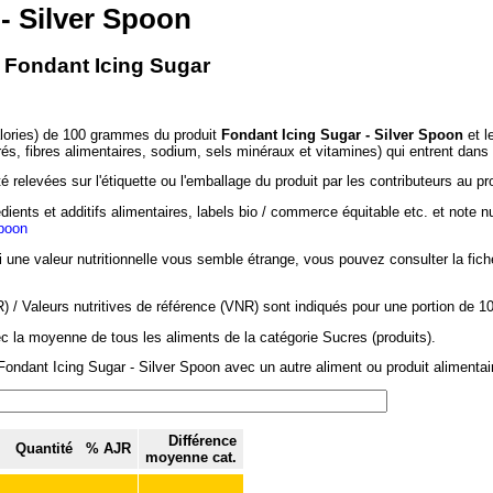
- Silver Spoon
- Fondant Icing Sugar
alories) de 100 grammes du produit
Fondant Icing Sugar - Silver Spoon
et l
rés, fibres alimentaires, sodium, sels minéraux et vitamines) qui entrent dans
 relevées sur l'étiquette ou l'emballage du produit par les contributeurs au pr
dients et additifs alimentaires, labels bio / commerce équitable etc. et note n
Spoon
si une valeur nutritionnelle vous semble étrange, vous pouvez consulter la fic
/ Valeurs nutritives de référence (VNR) sont indiqués pour une portion de 1
ec la moyenne de tous les aliments de la catégorie Sucres (produits).
ondant Icing Sugar - Silver Spoon avec un autre aliment ou produit alimentair
Différence
Quantité
% AJR
moyenne cat.