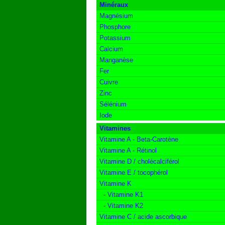
Minéraux
Magnésium
Phosphore
Potassium
Calcium
Manganèse
Fer
Cuivre
Zinc
Sélénium
Iode
Vitamines
Vitamine A - Beta-Carotène
Vitamine A - Rétinol
Vitamine D / cholécalciférol
Vitamine E / tocophérol
Vitamine K
-
Vitamine K1
-
Vitamine K2
Vitamine C / acide ascorbique