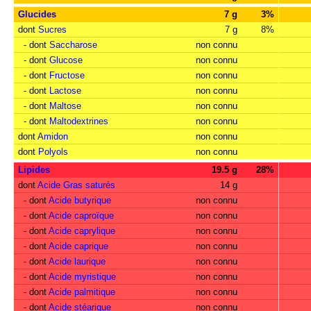
Glucides
7 g
3%
dont
Sucres
7 g
8%
- dont
Saccharose
non connu
- dont
Glucose
non connu
- dont
Fructose
non connu
- dont
Lactose
non connu
- dont
Maltose
non connu
- dont
Maltodextrines
non connu
dont
Amidon
non connu
dont
Polyols
non connu
Lipides
19.5 g
28%
dont
Acide Gras saturés
14 g
- dont
Acide butyrique
non connu
- dont
Acide caproïque
non connu
- dont
Acide caprylique
non connu
- dont
Acide caprique
non connu
- dont
Acide laurique
non connu
- dont
Acide myristique
non connu
- dont
Acide palmitique
non connu
- dont
Acide stéarique
non connu