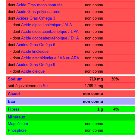
dont
Acide Gras monoinsaturés
non connu
dont
Acide Gras polyinsaturés
non connu
dont
Acides Gras Oméga 3
non connu
- dont
Acide alpha-linolénique / ALA
non connu
- dont
Acide eicosapentaénoïque / EPA
non connu
- dont
Acide docosahexaénoïque / DHA
non connu
dont
Acides Gras Oméga 6
non connu
- dont
Acide linoléique
non connu
- dont
Acide arachidonique / AA ou ARA
non connu
dont
Acides Gras Oméga 9
non connu
- dont
Acide oléique
non connu
Sodium
710 mg
30%
soit équivalence en
Sel
1789.2 mg
Alcool
non connu
Eau
non connu
Fibres
1 g
4%
Minéraux
Magnésium
non connu
Phosphore
non connu