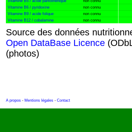
Vitamine B5 / acide pantothénique
non connu
Vitamine B6 / pyridoxine
non connu
Vitamine B9 / acide folique
non connu
Vitamine B12 / cobalamine
non connu
Source des données nutritionne
Open DataBase Licence
(ODbL
(photos)
A propos
-
Mentions légales
-
Contact