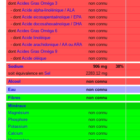
dont
Acides Gras Oméga 3
non connu
- dont
Acide alpha-linolénique / ALA
non connu
- dont
Acide eicosapentaénoïque / EPA
non connu
- dont
Acide docosahexaénoïque / DHA
non connu
dont
Acides Gras Oméga 6
non connu
- dont
Acide linoléique
non connu
- dont
Acide arachidonique / AA ou ARA
non connu
dont
Acides Gras Oméga 9
non connu
- dont
Acide oléique
non connu
Sodium
906 mg
38%
soit équivalence en
Sel
2283.12 mg
Alcool
non connu
Eau
non connu
Fibres
non connu
Minéraux
Magnésium
non connu
Phosphore
non connu
Potassium
non connu
Calcium
non connu