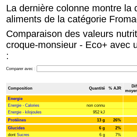
La dernière colonne montre la 
aliments de la catégorie Froma
Comparaison des valeurs nutri
croque-monsieur - Eco+ avec un
:
Comparer avec :
Di
Composition
Quantité
% AJR
moyen
Energie
Energie - Calories
non connu
Energie - kilojoules
952 kJ
Protéines
13 g
26%
Glucides
6 g
2%
dont
Sucres
6 g
7%