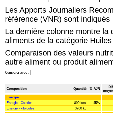
Les Apports Journaliers Recom
référence (VNR) sont indiqués 
La dernière colonne montre la 
aliments de la catégorie Huiles
Comparaison des valeurs nutri
autre aliment ou produit aliment
Comparer avec :
Di
Composition
Quantité
% AJR
moyen
Energie
Energie - Calories
899 kcal
45%
Energie - kilojoules
3700 kJ