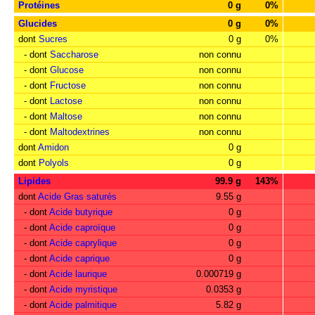
Protéines
0 g
0%
Glucides
0 g
0%
dont
Sucres
0 g
0%
- dont
Saccharose
non connu
- dont
Glucose
non connu
- dont
Fructose
non connu
- dont
Lactose
non connu
- dont
Maltose
non connu
- dont
Maltodextrines
non connu
dont
Amidon
0 g
dont
Polyols
0 g
Lipides
99.9 g
143%
dont
Acide Gras saturés
9.55 g
- dont
Acide butyrique
0 g
- dont
Acide caproïque
0 g
- dont
Acide caprylique
0 g
- dont
Acide caprique
0 g
- dont
Acide laurique
0.000719 g
- dont
Acide myristique
0.0353 g
- dont
Acide palmitique
5.82 g