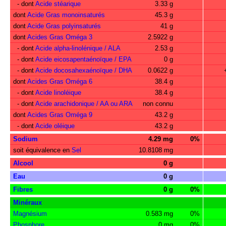
- dont
Acide stéarique
3.33 g
dont
Acide Gras monoinsaturés
45.3 g
dont
Acide Gras polyinsaturés
41 g
dont
Acides Gras Oméga 3
2.5922 g
- dont
Acide alpha-linolénique / ALA
2.53 g
- dont
Acide eicosapentaénoïque / EPA
0 g
- dont
Acide docosahexaénoïque / DHA
0.0622 g
dont
Acides Gras Oméga 6
38.4 g
- dont
Acide linoléique
38.4 g
- dont
Acide arachidonique / AA ou ARA
non connu
dont
Acides Gras Oméga 9
43.2 g
- dont
Acide oléique
43.2 g
Sodium
4.29 mg
0%
soit équivalence en
Sel
10.8108 mg
Alcool
0 g
Eau
0 g
Fibres
0 g
0%
Minéraux
Magnésium
0.583 mg
0%
Phosphore
0 mg
0%