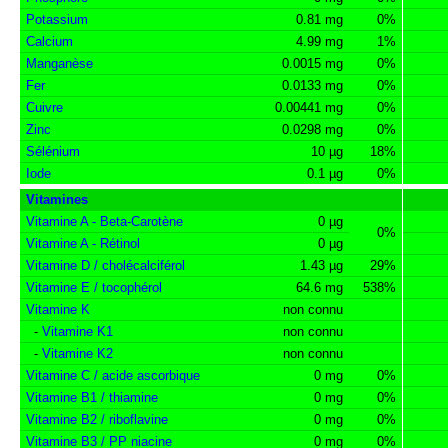
Potassium
0.81 mg
0%
Calcium
4.99 mg
1%
Manganèse
0.0015 mg
0%
Fer
0.0133 mg
0%
Cuivre
0.00441 mg
0%
Zinc
0.0298 mg
0%
Sélénium
10 µg
18%
Iode
0.1 µg
0%
Vitamines
Vitamine A - Beta-Carotène
0 µg
0%
Vitamine A - Rétinol
0 µg
Vitamine D / cholécalciférol
1.43 µg
29%
Vitamine E / tocophérol
64.6 mg
538%
Vitamine K
non connu
-
Vitamine K1
non connu
-
Vitamine K2
non connu
Vitamine C / acide ascorbique
0 mg
0%
Vitamine B1 / thiamine
0 mg
0%
Vitamine B2 / riboflavine
0 mg
0%
Vitamine B3 / PP niacine
0 mg
0%