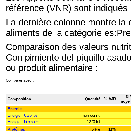
référence (VNR) sont indiqués 
La dernière colonne montre la 
aliments de la catégorie es:Pr
Comparaison des valeurs nutr
Con pimiento del piquillo asad
ou produit alimentaire :
Comparer avec :
Di
Composition
Quantité
% AJR
moyen
Energie
Energie - Calories
non connu
Energie - kilojoules
1273 kJ
Protéines
5.6 g
11%