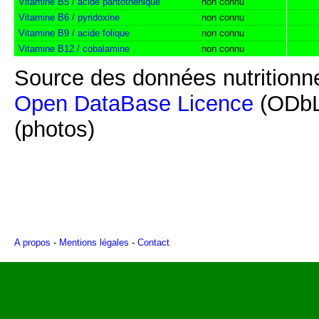
Vitamine B5 / acide pantothénique
non connu
Vitamine B6 / pyridoxine
non connu
Vitamine B9 / acide folique
non connu
Vitamine B12 / cobalamine
non connu
Source des données nutritionne
Open DataBase Licence
(ODbL
(photos)
A propos
-
Mentions légales
-
Contact