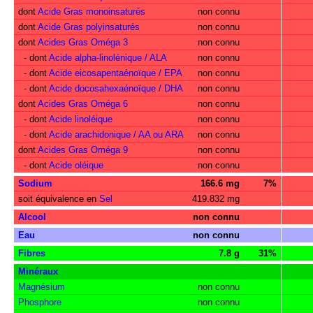
dont
Acide Gras monoinsaturés
non connu
dont
Acide Gras polyinsaturés
non connu
dont
Acides Gras Oméga 3
non connu
- dont
Acide alpha-linolénique / ALA
non connu
- dont
Acide eicosapentaénoïque / EPA
non connu
- dont
Acide docosahexaénoïque / DHA
non connu
dont
Acides Gras Oméga 6
non connu
- dont
Acide linoléique
non connu
- dont
Acide arachidonique / AA ou ARA
non connu
dont
Acides Gras Oméga 9
non connu
- dont
Acide oléique
non connu
Sodium
166.6 mg
7%
soit équivalence en
Sel
419.832 mg
Alcool
non connu
Eau
non connu
Fibres
7.8 g
31%
Minéraux
Magnésium
non connu
Phosphore
non connu