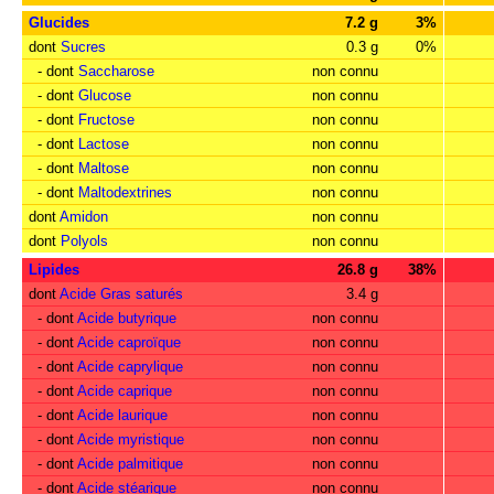
Glucides
7.2 g
3%
dont
Sucres
0.3 g
0%
- dont
Saccharose
non connu
- dont
Glucose
non connu
- dont
Fructose
non connu
- dont
Lactose
non connu
- dont
Maltose
non connu
- dont
Maltodextrines
non connu
dont
Amidon
non connu
dont
Polyols
non connu
Lipides
26.8 g
38%
dont
Acide Gras saturés
3.4 g
- dont
Acide butyrique
non connu
- dont
Acide caproïque
non connu
- dont
Acide caprylique
non connu
- dont
Acide caprique
non connu
- dont
Acide laurique
non connu
- dont
Acide myristique
non connu
- dont
Acide palmitique
non connu
- dont
Acide stéarique
non connu