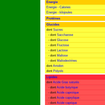
Energie
Energie - Calories
Energie - kilojoules
Protéines
Glucides
dont
Sucres
- dont
Saccharose
- dont
Glucose
- dont
Fructose
- dont
Lactose
- dont
Maltose
- dont
Maltodextrines
dont
Amidon
dont
Polyols
Lipides
dont
Acide Gras saturés
- dont
Acide butyrique
- dont
Acide caproïque
- dont
Acide caprylique
- dont
Acide caprique