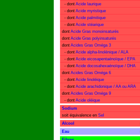
- dont
Acide laurique
- dont
Acide myristique
- dont
Acide palmitique
- dont
Acide stéarique
dont
Acide Gras monoinsaturés
dont
Acide Gras polyinsaturés
dont
Acides Gras Oméga 3
- dont
Acide alpha-linolénique / ALA
- dont
Acide eicosapentaénoïque / EPA
- dont
Acide docosahexaénoïque / DHA
dont
Acides Gras Oméga 6
- dont
Acide linoléique
- dont
Acide arachidonique / AA ou ARA
dont
Acides Gras Oméga 9
- dont
Acide oléique
Sodium
soit équivalence en
Sel
Alcool
Eau
Fibres