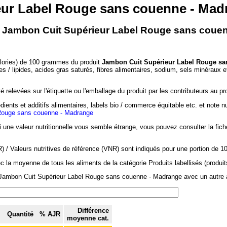
eur Label Rouge sans couenne - Mad
 - Jambon Cuit Supérieur Label Rouge sans coue
alories) de 100 grammes du produit
Jambon Cuit Supérieur Label Rouge sa
es / lipides, acides gras saturés, fibres alimentaires, sodium, sels minéraux e
 relevées sur l'étiquette ou l'emballage du produit par les contributeurs au pr
dients et additifs alimentaires, labels bio / commerce équitable etc. et note n
Rouge sans couenne - Madrange
si une valeur nutritionnelle vous semble étrange, vous pouvez consulter la fic
/ Valeurs nutritives de référence (VNR) sont indiqués pour une portion de 1
c la moyenne de tous les aliments de la catégorie Produits labellisés (produit
 Jambon Cuit Supérieur Label Rouge sans couenne - Madrange avec un autre al
Différence
Quantité
% AJR
moyenne cat.