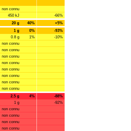
non connu
450 kJ
-66%
20 g
40%
+5%
1 g
0%
-93%
0.8 g
1%
-10%
non connu
non connu
non connu
non connu
non connu
non connu
non connu
non connu
2.5 g
4%
-88%
1 g
-92%
non connu
non connu
non connu
non connu