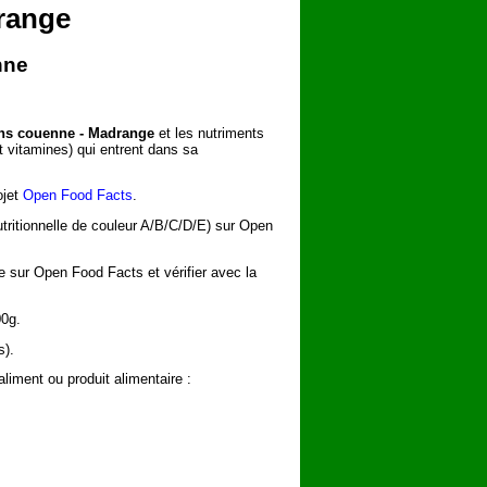
range
nne
ns couenne - Madrange
et les nutriments
t vitamines) qui entrent dans sa
ojet
Open Food Facts
.
utritionnelle de couleur A/B/C/D/E) sur Open
he sur Open Food Facts et vérifier avec la
00g.
s).
iment ou produit alimentaire :