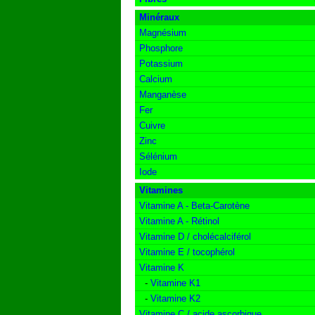
Minéraux
Magnésium
Phosphore
Potassium
Calcium
Manganèse
Fer
Cuivre
Zinc
Sélénium
Iode
Vitamines
Vitamine A - Beta-Carotène
Vitamine A - Rétinol
Vitamine D / cholécalciférol
Vitamine E / tocophérol
Vitamine K
-
Vitamine K1
-
Vitamine K2
Vitamine C / acide ascorbique