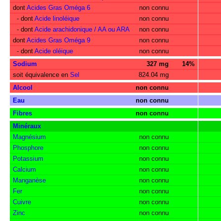
dont
Acides Gras Oméga 6
non connu
- dont
Acide linoléique
non connu
- dont
Acide arachidonique / AA ou ARA
non connu
dont
Acides Gras Oméga 9
non connu
- dont
Acide oléique
non connu
Sodium
327 mg
14%
soit équivalence en
Sel
824.04 mg
Alcool
non connu
Eau
non connu
Fibres
non connu
Minéraux
Magnésium
non connu
Phosphore
non connu
Potassium
non connu
Calcium
non connu
Manganèse
non connu
Fer
non connu
Cuivre
non connu
Zinc
non connu