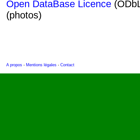
Open DataBase Licence
(ODbL
(photos)
A propos
-
Mentions légales
-
Contact