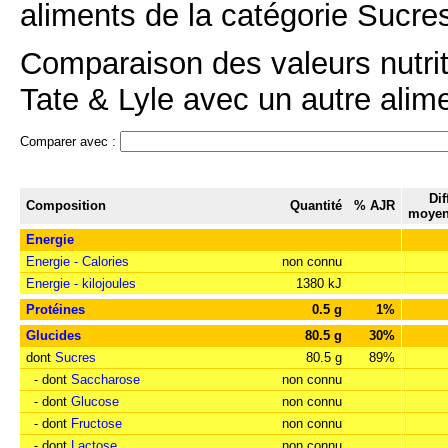
aliments de la catégorie Sucres
Comparaison des valeurs nutrit
Tate & Lyle avec un autre alime
Comparer avec :
Dif
Composition
Quantité
% AJR
moyen
Energie
Energie - Calories
non connu
Energie - kilojoules
1380 kJ
Protéines
0.5 g
1%
Glucides
80.5 g
30%
dont
Sucres
80.5 g
89%
- dont
Saccharose
non connu
- dont
Glucose
non connu
- dont
Fructose
non connu
- dont
Lactose
non connu