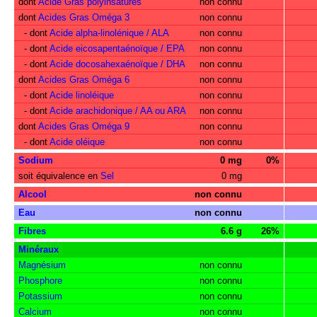
dont
Acide Gras polyinsaturés
non connu
dont
Acides Gras Oméga 3
non connu
- dont
Acide alpha-linolénique / ALA
non connu
- dont
Acide eicosapentaénoïque / EPA
non connu
- dont
Acide docosahexaénoïque / DHA
non connu
dont
Acides Gras Oméga 6
non connu
- dont
Acide linoléique
non connu
- dont
Acide arachidonique / AA ou ARA
non connu
dont
Acides Gras Oméga 9
non connu
- dont
Acide oléique
non connu
Sodium
0 mg
0%
soit équivalence en
Sel
0 mg
Alcool
non connu
Eau
non connu
Fibres
6.6 g
26%
Minéraux
Magnésium
non connu
Phosphore
non connu
Potassium
non connu
Calcium
non connu