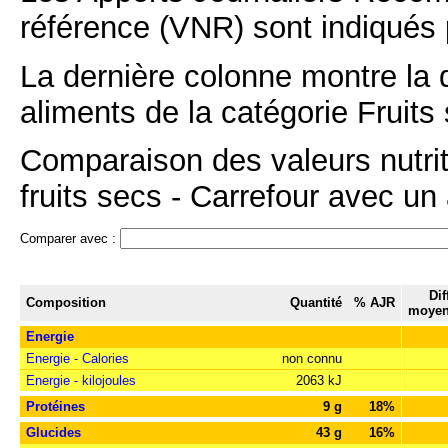
référence (VNR) sont indiqués 
La dernière colonne montre la 
aliments de la catégorie Fruits 
Comparaison des valeurs nutrit
fruits secs - Carrefour avec un 
Comparer avec :
Dif
Composition
Quantité
% AJR
moyen
Energie
Energie - Calories
non connu
Energie - kilojoules
2063 kJ
Protéines
9 g
18%
Glucides
43 g
16%